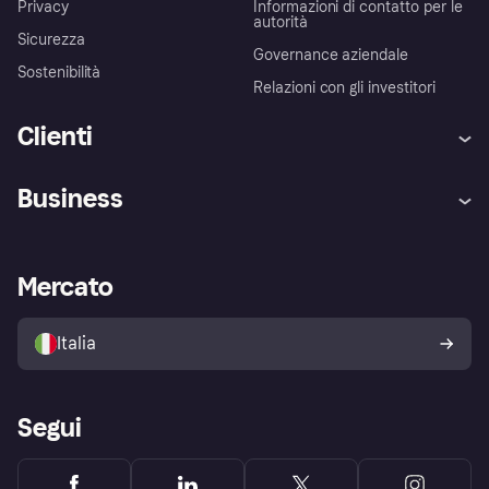
Privacy
Informazioni di contatto per le
autorità
Sicurezza
Governance aziendale
Sostenibilità
Relazioni con gli investitori
Clienti
Assistenza
Arbitro bancario
Business
Login
Promessa di protezione contro
le frodi
Supporto aziende
Portale per sviluppatori
La Klarna app
Impostazioni sulla privacy
Accesso aziende
Stato operativo
Mercato
Esplora i negozi
Il tuo diritto di recesso
Vendi con Klarna
Piattaforme e partner
Politica di protezione
dell'acquirente Klarna
Italia
Segui