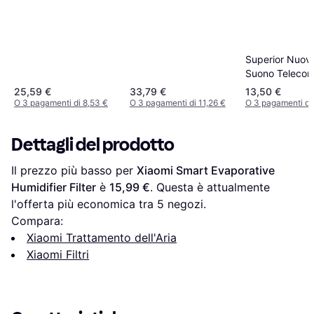
Superior Nuov
Suono Teleco
universale Airc
25,59 €
33,79 €
13,50 €
per Clima Univ
O 3 pagamenti di 8,53 €
O 3 pagamenti di 11,26 €
O 3 pagamenti di
Oltre 2000 Mod
Display lcd
Dettagli del prodotto
Il prezzo più basso per 
Xiaomi Smart Evaporative 
Humidifier Filter
 è 
15,99 €
. Questa è attualmente 
l'offerta più economica tra 
5
 negozi.
Compara:
Xiaomi Trattamento dell'Aria
Xiaomi Filtri