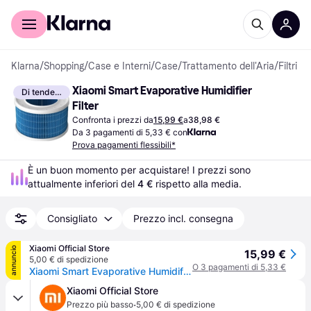
Per il tuo shopping
Per le aziende
Klarna
/
Shopping
/
Case e Interni
/
Case
/
Trattamento dell'Aria
/
Filtri
Xiaomi Smart Evaporative Humidifier 
Di tendenza
Filter
Confronta i prezzi da
15,99 €
a
38,98 €
Da 3 pagamenti di 5,33 € con
Prova pagamenti flessibili*
È un buon momento per acquistare! I prezzi sono 
attualmente inferiori del 
4 €
 rispetto alla media.
Consigliato
Prezzo incl. consegna
Xiaomi Official Store
annuncio
15,99 €
5,00 € di spedizione
O 3 pagamenti di 5,33 €
Xiaomi Smart Evaporative Humidifier Filter
Xiaomi Official Store
·
Prezzo più basso
5,00 € di spedizione