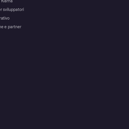
 Klarna
r sviluppatori
rativo
me e partner