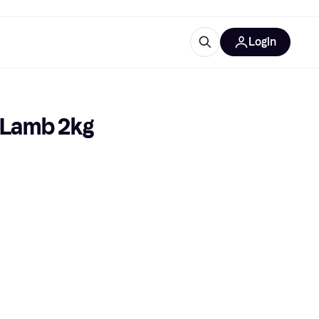
Login
Approfondimenti
ure per ufficio
re
Cos'è Klarna?
e Lamb 2kg
categorie