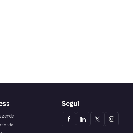
ess
Segui
aziende
aziende