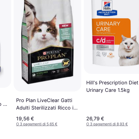
Hill's Prescription Diet
Urinary Care 1.5kg
l
Pro Plan LiveClear Gatti
o e
Adulti Sterilizzati Ricco in
Salmone - 1.4 kg
19,56 €
26,79 €
O 3 pagamenti di 5,65 €
O 3 pagamenti di 8,93 €