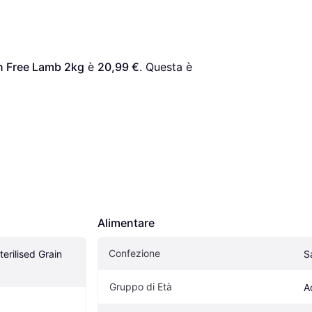
in Free Lamb 2kg
 è 
20,99 €
. Questa è 
Alimentare
Confezione
erilised Grain 
S
Gruppo di Età
A