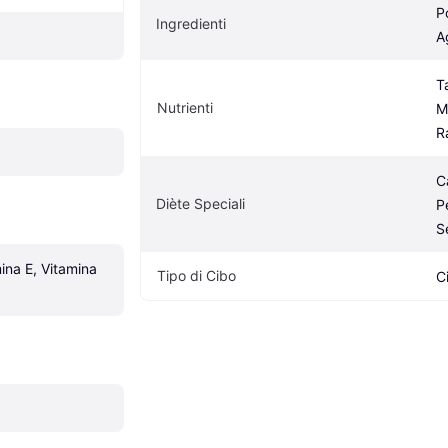
Po
Ingredienti
A
Ta
Nutrienti
M
R
Ca
Diète Speciali
Pe
S
ina E, Vitamina 
Tipo di Cibo
C