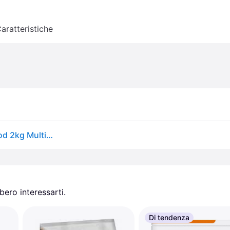
aratteristiche
Bozita Active And Sterilised Grain Free Lamb Cat Food 2kg Multicolor 2kg
ero interessarti.
Di tendenza