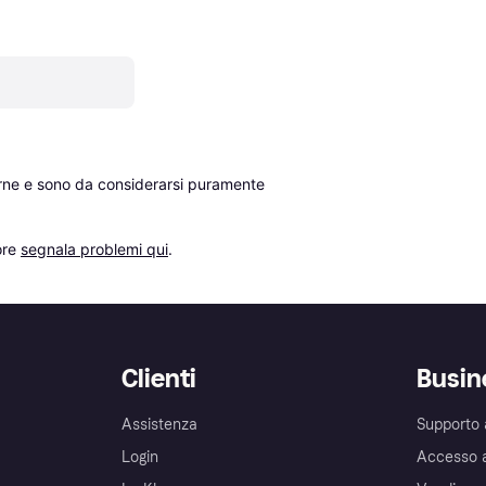
erne e sono da considerarsi puramente 
re 
segnala problemi qui
.
Clienti
Busin
Assistenza
Supporto 
Login
Accesso 