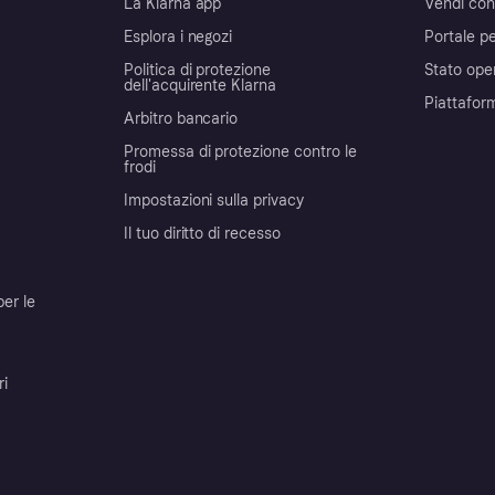
La Klarna app
Vendi con
Esplora i negozi
Portale pe
Politica di protezione
Stato ope
dell'acquirente Klarna
Piattafor
Arbitro bancario
Promessa di protezione contro le
frodi
Impostazioni sulla privacy
Il tuo diritto di recesso
per le
ri