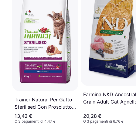
Farmina N&D Ancestra
Trainer Natural Per Gatto
Grain Adult Cat Agnell
Sterilised Con Prosciutto
Mirtillo - 1.5 kg
Crudo 1.5 kg 1.5kg
13,42 €
20,28 €
O 3 pagamenti di 4,47 €
O 3 pagamenti di 6,76 €