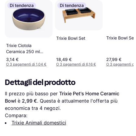
Di tendenza
Di tendenza
Trixie Bowl Set
Trixie Bowl Set
Trixie Ciotola
Ceramica 250 ml
Blanc
3,14 €
18,49 €
27,99 €
O 3 pagamenti di 1,04 €
O 3 pagamenti di 6,16 €
O 3 pagamenti di
Dettagli del prodotto
Il prezzo più basso per 
Trixie Pet's Home Ceramic 
Bowl
 è 
2,99 €
. Questa è attualmente l'offerta più 
economica tra 
4
 negozi.
Compara:
Trixie Animali domestici