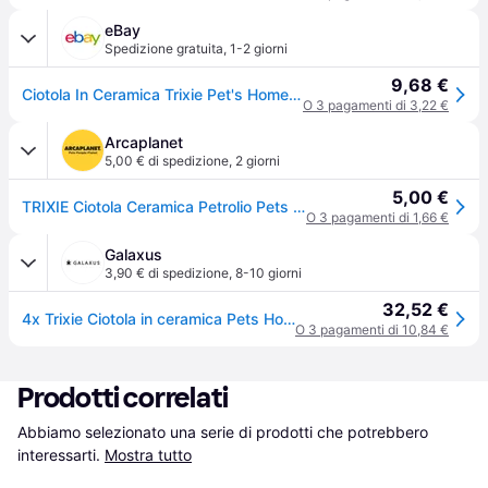
eBay
Spedizione gratuita
,
1-2 giorni
9,68 €
Ciotola In Ceramica Trixie Pet's Home 0,3 L/ø 12 Cm
O 3 pagamenti di 3,22 €
Arcaplanet
5,00 € di spedizione
,
2 giorni
5,00 €
TRIXIE Ciotola Ceramica Petrolio Pets Home 300ML
O 3 pagamenti di 1,66 €
Galaxus
3,90 € di spedizione
,
8-10 giorni
32,52 €
4x Trixie Ciotola in ceramica Pets Home 0.3l crema/taupe (30cl), Ciotola mangime + Abbeveratoio
O 3 pagamenti di 10,84 €
Prodotti correlati
Abbiamo selezionato una serie di prodotti che potrebbero 
interessarti.
Mostra tutto