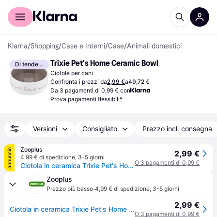
Per il tuo shopping
Per le aziende
Klarna
/
Shopping
/
Case e Interni
/
Case
/
Animali domestici
Trixie Pet's Home Ceramic Bowl
Di tendenza
Ciotole per cani
Confronta i prezzi da
2,99 €
a
49,72 €
Da 3 pagamenti di 0,99 € con
Prova pagamenti flessibili*
Versioni
Consigliato
Prezzo incl. consegna
Zooplus
annuncio
2,99 €
4,99 € di spedizione
,
3-5 giorni
O 3 pagamenti di 0,99 €
Ciotola in ceramica Trixie Pet's Home - 300 ml, Ø 12 cm
Zooplus
·
Prezzo più basso
4,99 € di spedizione
,
3-5 giorni
2,99 €
Ciotola in ceramica Trixie Pet's Home - 300 ml, Ø 12 cm
O 3 pagamenti di 0,99 €