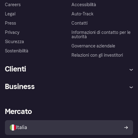
Careers
Accessibilità
Legal
Auto-Track
Press
Contatti
Privacy
Informazioni di contatto per le
autorità
Sicurezza
Governance aziendale
Sostenibilità
Relazioni con gli investitori
Clienti
Assistenza
Arbitro bancario
Business
Login
Promessa di protezione contro
le frodi
Supporto aziende
Portale per sviluppatori
La Klarna app
Impostazioni sulla privacy
Accesso aziende
Stato operativo
Mercato
Esplora i negozi
Il tuo diritto di recesso
Vendi con Klarna
Piattaforme e partner
Politica di protezione
dell'acquirente Klarna
Italia