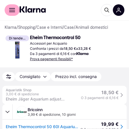
Per il tuo shopping
Per le aziende
Klarna
/
Shopping
/
Case e Interni
/
Case
/
Animali domestici
Eheim Thermocontrol 50
Di tendenza
Accessori per Acquario
Confronta i prezzi da
18,50 €
a
33,28 €
Da 3 pagamenti di 6,16 € con
Prova pagamenti flessibili*
Consigliato
Prezzo incl. consegna
Aquaristik Shop
18,50 €
3,00 € di spedizione
O 3 pagamenti di 6,16 €
Eheim Jäger Aquarium adjustable Heater 50 W
Bricoinn
3,99 € di spedizione
,
10 giorni
19,99 €
Eheim Thermocontrol 50 60l Aquarium Heater Trasparente One Size / EU Plug 220V