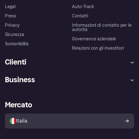
Legal
Auto-Track
Press
Contatti
Privacy
Informazioni di contatto per le
autorità
Sicurezza
Governance aziendale
Sostenibilità
Relazioni con gli investitori
Clienti
Assistenza
Arbitro bancario
Business
Login
Promessa di protezione contro
le frodi
Supporto aziende
Portale per sviluppatori
La Klarna app
Impostazioni sulla privacy
Accesso aziende
Stato operativo
Mercato
Esplora i negozi
Il tuo diritto di recesso
Vendi con Klarna
Piattaforme e partner
Politica di protezione
dell'acquirente Klarna
Italia