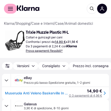
Per il tuo shopping
Per le aziende
Klarna
/
Shopping
/
Case e Interni
/
Case
/
Animali domestici
Trixie Muzzle Plastic M-L
Collari e guinzagli per cani
Confronta i prezzi da
14,90 €
a
31,56 €
Da 3 pagamenti di 2,24 € con
Prova pagamenti flessibili*
Versioni
Consigliato
Prezzo incl. consegna
eBay
·
Prezzo più basso
Spedizione gratuita
,
1-2 giorni
14,90 €
Museruola Anti Veleno Baskerville In Plastica Beige Cane Per Bocconi Avvelenati
O 3 pagamenti di 4,96 €
Galaxus
3,90 € di spedizione
,
8-10 giorni