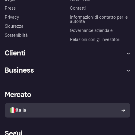
Press
Contatti
Privacy
Informazioni di contatto per le
autorità
Sicurezza
Governance aziendale
Sostenibilità
Relazioni con gli investitori
Clienti
Assistenza
Arbitro bancario
Business
Login
Promessa di protezione contro
le frodi
Supporto aziende
Portale per sviluppatori
La Klarna app
Impostazioni sulla privacy
Accesso aziende
Stato operativo
Mercato
Esplora i negozi
Il tuo diritto di recesso
Vendi con Klarna
Piattaforme e partner
Politica di protezione
dell'acquirente Klarna
Italia
Segui