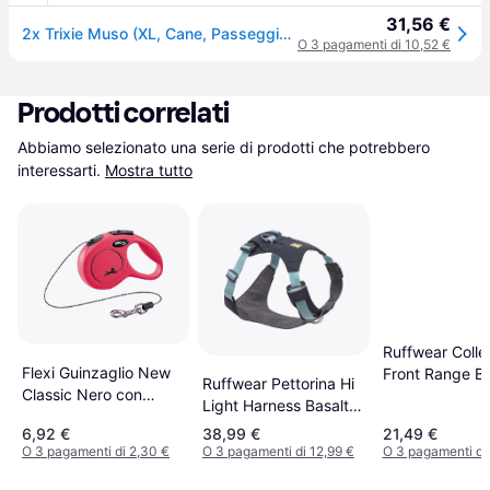
31,56 €
2x Trixie Muso (XL, Cane, Passeggiare), Collare + Guinzaglio
O 3 pagamenti di 10,52 €
Prodotti correlati
Abbiamo selezionato una serie di prodotti che potrebbero 
interessarti.
Mostra tutto
Ruffwear Colle
Flexi Guinzaglio New
Front Range Bl
Ruffwear Pettorina Hi
Classic Nero con
Light Harness Basalt
Corda 3 mt
Gray
6,92 €
38,99 €
21,49 €
O 3 pagamenti di 2,30 €
O 3 pagamenti di 12,99 €
O 3 pagamenti di 