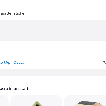
aratteristiche
Creativ Company, Casetta per insetti, Albergo Insetto (Api, Coccinelle, Farfalle, Merletti)
3
ero interessarti.