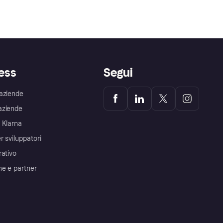
ess
Segui
aziende
aziende
 Klarna
r sviluppatori
rativo
me e partner