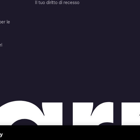
Il tuo diritto di recesso
per le
ri
cy