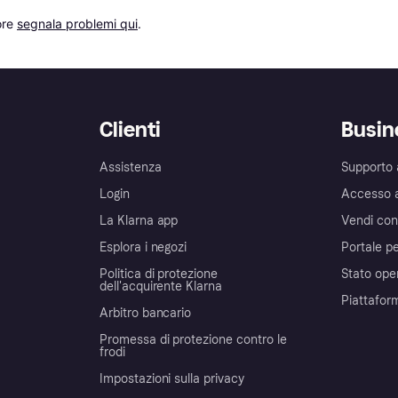
re 
segnala problemi qui
.
Clienti
Busin
Assistenza
Supporto 
Login
Accesso 
La Klarna app
Vendi con
Esplora i negozi
Portale pe
Politica di protezione
Stato ope
dell'acquirente Klarna
Piattafor
Arbitro bancario
Promessa di protezione contro le
frodi
Impostazioni sulla privacy