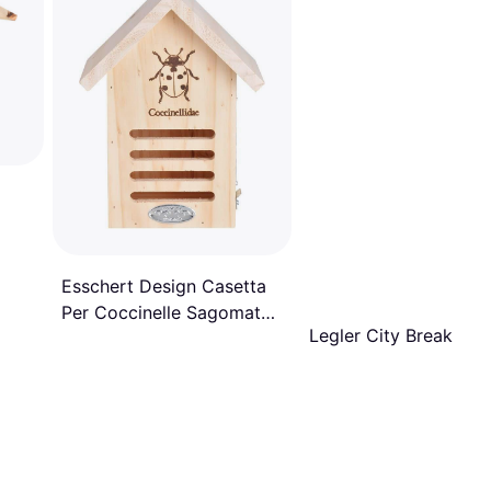
Esschert Design Casetta
Per Coccinelle Sagomata
Legler City Break
MXL 96046