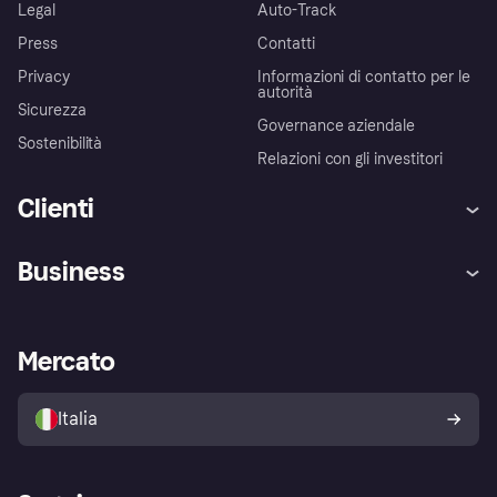
Legal
Auto-Track
Press
Contatti
Privacy
Informazioni di contatto per le
autorità
Sicurezza
Governance aziendale
Sostenibilità
Relazioni con gli investitori
Clienti
Assistenza
Arbitro bancario
Business
Login
Promessa di protezione contro
le frodi
Supporto aziende
Portale per sviluppatori
La Klarna app
Impostazioni sulla privacy
Accesso aziende
Stato operativo
Mercato
Esplora i negozi
Il tuo diritto di recesso
Vendi con Klarna
Piattaforme e partner
Politica di protezione
dell'acquirente Klarna
Italia