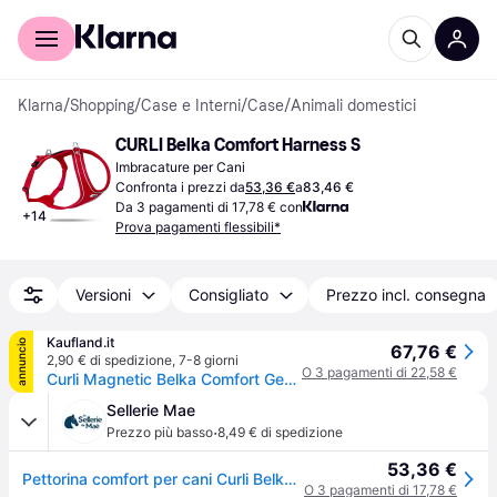
Per il tuo shopping
Per le aziende
Klarna
/
Shopping
/
Case e Interni
/
Case
/
Animali domestici
CURLI Belka Comfort Harness S
Imbracature per Cani
Confronta i prezzi da
53,36 €
a
83,46 €
Da 3 pagamenti di 17,78 € con
+
14
Prova pagamenti flessibili*
Versioni
Consigliato
Prezzo incl. consegna
Kaufland.it
annuncio
67,76 €
2,90 € di spedizione
,
7-8 giorni
O 3 pagamenti di 22,58 €
Curli Magnetic Belka Comfort Geschirr Schwarz S
Sellerie Mae
·
Prezzo più basso
8,49 € di spedizione
53,36 €
Pettorina comfort per cani Curli Belka - Noir
O 3 pagamenti di 17,78 €