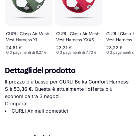
CURLI Clasp Air Mesh
CURLI Clasp Air Mesh
CURLI Clasp A
Vest Harness XXXS
Vest Harness XL
Vest Harness 
24,81 €
23,21 €
23,22 €
O 3 pagamenti di 8,27 €
O 3 pagamenti di 7,73 €
O 3 pagamenti di 
Dettagli del prodotto
Il prezzo più basso per 
CURLI Belka Comfort Harness 
S
 è 
53,36 €
. Questa è attualmente l'offerta più 
economica tra 
3
 negozi.
Compara:
CURLI Animali domestici