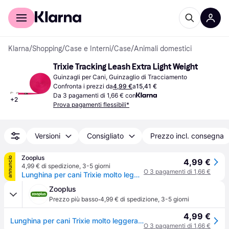
Per il tuo shopping
Per le aziende
Klarna
/
Shopping
/
Case e Interni
/
Case
/
Animali domestici
Trixie Tracking Leash Extra Light Weight
Guinzagli per Cani, Guinzaglio di Tracciamento
Confronta i prezzi da
4,99 €
a
15,41 €
Da 3 pagamenti di 1,66 € con
+
2
Prova pagamenti flessibili*
Versioni
Consigliato
Prezzo incl. consegna
Zooplus
annuncio
4,99 €
4,99 € di spedizione
,
3-5 giorni
O 3 pagamenti di 1,66 €
Lunghina per cani Trixie molto leggera grigia - L 10 m x H 1 cm
Zooplus
·
Prezzo più basso
4,99 € di spedizione
,
3-5 giorni
4,99 €
Lunghina per cani Trixie molto leggera grigia - L 10 m x H 1 cm
O 3 pagamenti di 1,66 €