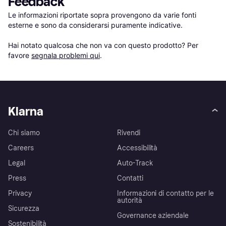
Feedback
Le informazioni riportate sopra provengono da varie fonti 
esterne e sono da considerarsi puramente indicative.

Hai notato qualcosa che non va con questo prodotto? Per 
favore 
segnala problemi qui
.
Klarna
Chi siamo
Rivendi
Careers
Accessibilità
Legal
Auto-Track
Press
Contatti
Privacy
Informazioni di contatto per le
autorità
Sicurezza
Governance aziendale
Sostenibilità