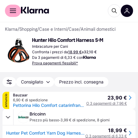
Per il tuo shopping
Per le aziende
Klarna
/
Shopping
/
Case e Interni
/
Case
/
Animali domestici
Hunter Hilo Comfort Harness S-M
Imbracature per Cani
Confronta i prezzi da
18,99 €
a
32,10 €
Da 3 pagamenti di 6,33 € con
Prova pagamenti flessibili*
Consigliato
Prezzo incl. consegna
Bauzaar
annuncio
23,90 €
6,90 € di spedizione
O 3 pagamenti di 7,96 €
Pettorina Hilo Comfort catarinfrangente Hunter Antracite Taglia S/M - 1° ORDINE? scegli tra BZR5 - BZR20 + 200 pt fedeltà
Bricoinn
·
Prezzo più basso
3,99 € di spedizione
,
8 giorni
18,99 €
Hunter Pet Comfort Yarn Dog Harness Rosso 48-55 cm
O 3 pagamenti di 6,33 €