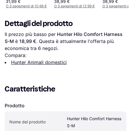
31,99 €
38,99 €
38,99 €
cm Peso 28-40 Kg)
O 3 pagamenti di 10,66 €
O 3 pagamenti di 12,99 €
O 3 pagamenti di
Rosso
Dettagli del prodotto
Il prezzo più basso per 
Hunter Hilo Comfort Harness 
S-M
 è 
18,99 €
. Questa è attualmente l'offerta più 
economica tra 
6
 negozi.
Compara:
Hunter Animali domestici
Caratteristiche
Prodotto
Hunter Hilo Comfort Harness 
Nome del prodotto
S-M