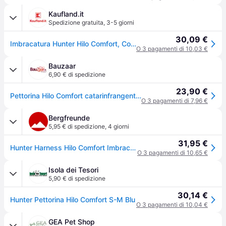
Kaufland.it
Spedizione gratuita
,
3-5 giorni
30,09 €
Imbracatura Hunter Hilo Comfort, Colore:marrone, Taglie:S-M
O 3 pagamenti di 10,03 €
Bauzaar
6,90 € di spedizione
23,90 €
Pettorina Hilo Comfort catarinfrangente Hunter Antracite Taglia S/M - 1° ORDINE? scegli tra BZR5 - BZR20 + 200 pt fedeltà
O 3 pagamenti di 7,96 €
Bergfreunde
5,95 € di spedizione
,
4 giorni
31,95 €
Hunter Harness Hilo Comfort Imbracatura per cani (Halsumfang 48-55 cm - Bauchumfang 52-58 cm, blu)
O 3 pagamenti di 10,65 €
Isola dei Tesori
5,90 € di spedizione
30,14 €
Hunter Pettorina Hilo Comfort S-M Blu
O 3 pagamenti di 10,04 €
GEA Pet Shop