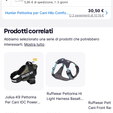
5,90 € di spedizione
,
1-3 giorni
30,50 €
Hunter Pettorina per Cani Hilo Comfort Antracite Riflettente S-M
O 3 pagamenti di 10,16 €
Prodotti correlati
Abbiamo selezionato una serie di prodotti che potrebbero 
interessarti.
Mostra tutto
Ruffwear Pettorina Hi
Julius-K9 Pettorina
Light Harness Basalt
Per Cani IDC Power
Ruffwear Petto
Gray
Tg. 2 XL - Tg. 2
Cani Front Ra
(Circonferenza 71-96