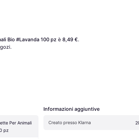
mali Bio #Lavanda 100 pz
 è 
8,49 €
. 
gozi.
Informazioni aggiuntive
Creato presso Klarna
ette Per Animali 
2
0 pz