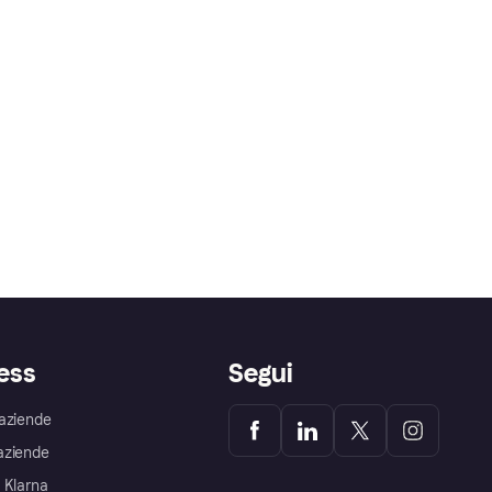
ess
Segui
aziende
aziende
 Klarna