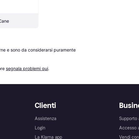
 Cane
erne e sono da considerarsi puramente 
re 
segnala problemi qui
.
Clienti
Busin
Assistenza
Supporto 
Login
Accesso 
La Klarna app
Vendi con