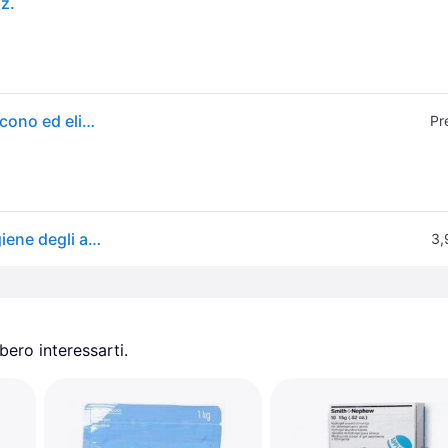
z.
Earth Rated Salviette ipoallergeniche per Cani, puliscono ed eliminano Gli odori da Zampe, Corpo e Sedere, profumati alla Lavanda, 100 Pezzi
Pr
Earth Rated Salviette umidificate (lavanda (Cane), Igiene degli animali
3,
ero interessarti.