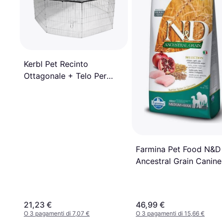
Kerbl Pet Recinto
Ottagonale + Telo Per
Protezione Solare -
Coprisuolo In Nylon
Farmina Pet Food N&D
Ancestral Grain Canine
21,23 €
46,99 €
O 3 pagamenti di 7,07 €
O 3 pagamenti di 15,66 €