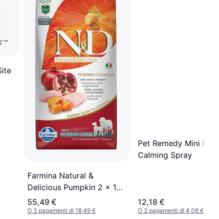
ite
Pet Remedy Mini Pet
Calming Spray
Farmina Natural &
Delicious Pumpkin 2 x 12
kg Medium/Maxi Pollo
55,49 €
12,18 €
Zucca e Melograno 12kg
O 3 pagamenti di 18,49 €
O 3 pagamenti di 4,06 €