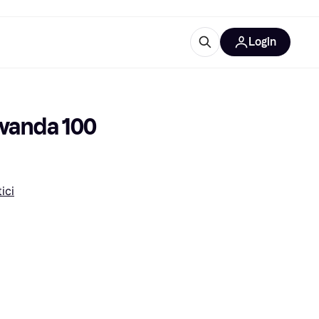
Login
Approfondimenti
ure per ufficio
re
Cos'è Klarna?
avanda 100 
ici
categorie