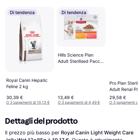
Di tendenza
Di tendenza
Hills Science Plan
Adult Sterilised Pacco
Misto Umido Per Gatti
- Mix 12 x 85 g Pollo,
Salmone, Tacchino,
Royal Canin Hepatic
Pro Plan Steril
Trota
Feline 2 kg
Adult Renal Pl
In Tacchino
30,39 €
13,49 €
29,58 €
Crocchette Per
O 3 pagamenti di 10,13 €
O 3 pagamenti di 4,49 €
O 3 pagamenti di 
- Set % 2 x 3 
Dettagli del prodotto
Il prezzo più basso per 
Royal Canin Light Weight Care 
Jelly Wet 12x85g
 è 
19,17 €
. Questa è attualmente 