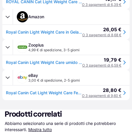
ROYAL CANIN Cat Light Weight Care fettine in gelatina 85 g x 12
O 3 pagamenti di 6,39 €
Amazon
26,05 €
Royal Canin Light Weight Care in Gelatina | 12 x 85 g | Cibo umido per gatti | Per supportare i gatti in sovrappeso | Contiene ferro, manganese e zinco
O 3 pagamenti di 8,68 €
Zooplus
4,99 € di spedizione
,
3-5 giorni
19,79 €
Royal Canin Light Weight Care umido in Gelatina per gatti - 12 x 85 g
O 3 pagamenti di 6,59 €
eBay
3,00 € di spedizione
,
2-5 giorni
28,80 €
Royal Canin Cat Light Weight Care Fettine In Gelatina 12x85g
O 3 pagamenti di 9,60 €
Prodotti correlati
Abbiamo selezionato una serie di prodotti che potrebbero 
interessarti.
Mostra tutto