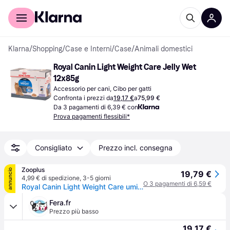
Per il tuo shopping
Per le aziende
Klarna
/
Shopping
/
Case e Interni
/
Case
/
Animali domestici
Royal Canin Light Weight Care Jelly Wet 
12x85g
Accessorio per cani, Cibo per gatti
Confronta i prezzi da
19,17 €
a
75,99 €
Da 3 pagamenti di 6,39 € con
Prova pagamenti flessibili*
Consigliato
Prezzo incl. consegna
Zooplus
annuncio
19,79 €
4,99 € di spedizione
,
3-5 giorni
O 3 pagamenti di 6,59 €
Royal Canin Light Weight Care umido in Gelatina per gatti - 12 x 85 g
Fera.fr
Prezzo più basso
19,17 €