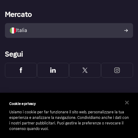
Supporto aziende
Portale per sviluppatori
La Klarna app
Impostazioni sulla privacy
Accesso aziende
Stato operativo
Mercato
Esplora i negozi
Il tuo diritto di recesso
Vendi con Klarna
Piattaforme e partner
Politica di protezione
dell'acquirente Klarna
Italia
Segui
Cookie e privacy
Usiamo i cookie per far funzionare il sito web, personalizzare la tua
esperienza e analizzare la navigazione. Condividiamo anche i dati con
i nostri partner pubblicitari. Puoi gestire le preferenze o revocare il
consenso quando vuoi.