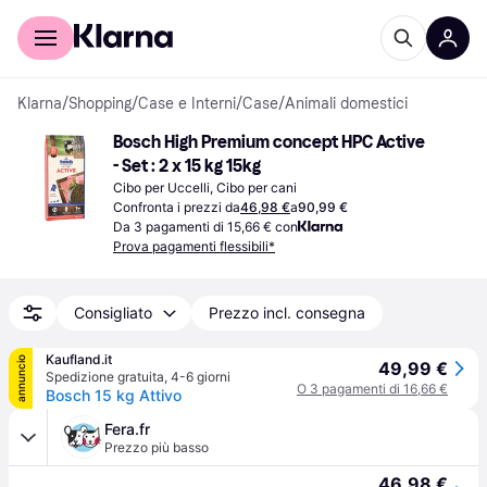
Per il tuo shopping
Per le aziende
Klarna
/
Shopping
/
Case e Interni
/
Case
/
Animali domestici
Bosch High Premium concept HPC Active 
- Set : 2 x 15 kg 15kg
Cibo per Uccelli, Cibo per cani
Confronta i prezzi da
46,98 €
a
90,99 €
Da 3 pagamenti di 15,66 € con
Prova pagamenti flessibili*
Consigliato
Prezzo incl. consegna
Kaufland.it
annuncio
49,99 €
Spedizione gratuita
,
4-6 giorni
O 3 pagamenti di 16,66 €
Bosch 15 kg Attivo
Fera.fr
Prezzo più basso
46,98 €