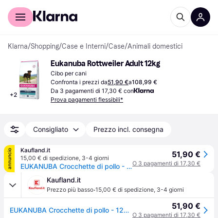
Per il tuo shopping
Per le aziende
Klarna
/
Shopping
/
Case e Interni
/
Case
/
Animali domestici
Eukanuba Rottweiler Adult 12kg
Cibo per cani
Confronta i prezzi da
51,90 €
a
108,99 €
Da 3 pagamenti di 17,30 € con
+
2
Prova pagamenti flessibili*
Consigliato
Prezzo incl. consegna
Kaufland.it
annuncio
51,90 €
15,00 € di spedizione
,
3-4 giorni
O 3 pagamenti di 17,30 €
EUKANUBA Crocchette di pollo - 12kg - Fr Rottweiler
Kaufland.it
·
Prezzo più basso
15,00 € di spedizione
,
3-4 giorni
51,90 €
EUKANUBA Crocchette di pollo - 12kg - Fr Rottweiler
O 3 pagamenti di 17,30 €