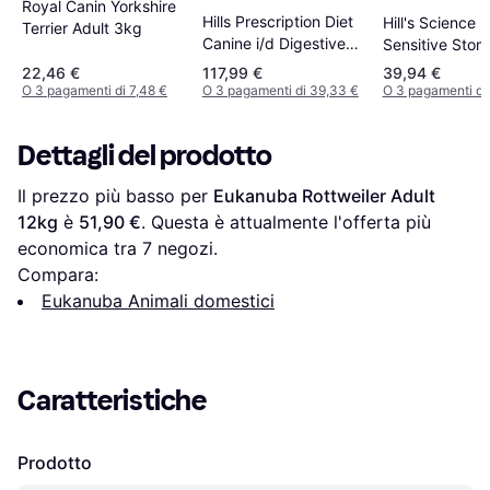
Royal Canin Yorkshire
Hills Prescription Diet
Hill's Science 
Terrier Adult 3kg
Canine i/d Digestive
Sensitive Sto
Care Chicken 16kg
Skin 6kg
22,46 €
117,99 €
39,94 €
O 3 pagamenti di 7,48 €
O 3 pagamenti di 39,33 €
O 3 pagamenti di
Dettagli del prodotto
Il prezzo più basso per 
Eukanuba Rottweiler Adult 
12kg
 è 
51,90 €
. Questa è attualmente l'offerta più 
economica tra 
7
 negozi.
Compara:
Eukanuba Animali domestici
Caratteristiche
Prodotto