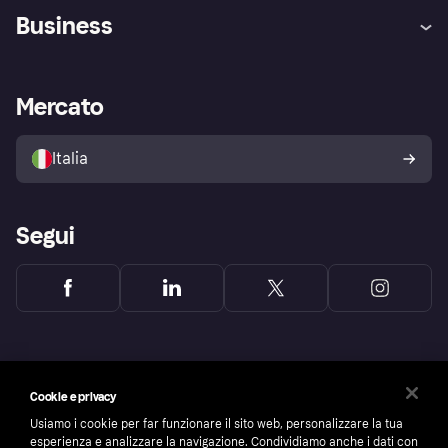
Assistenza
Arbitro bancario
Business
Login
Promessa di protezione contro
le frodi
Supporto aziende
Portale per sviluppatori
La Klarna app
Impostazioni sulla privacy
Accesso aziende
Stato operativo
Mercato
Esplora i negozi
Il tuo diritto di recesso
Vendi con Klarna
Piattaforme e partner
Politica di protezione
dell'acquirente Klarna
Italia
Segui
Cookie e privacy
Usiamo i cookie per far funzionare il sito web, personalizzare la tua
esperienza e analizzare la navigazione. Condividiamo anche i dati con