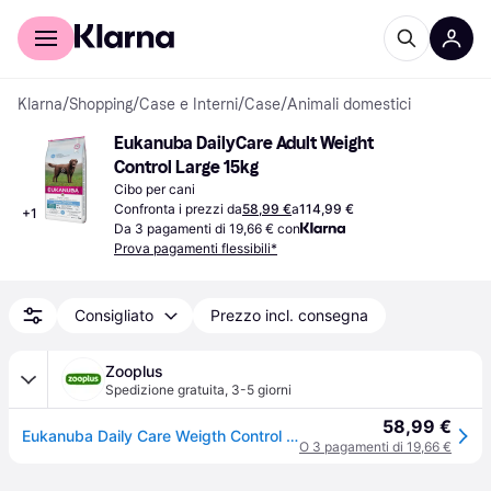
Per il tuo shopping
Per le aziende
Klarna
/
Shopping
/
Case e Interni
/
Case
/
Animali domestici
Eukanuba DailyCare Adult Weight 
Control Large 15kg
Cibo per cani
Confronta i prezzi da
58,99 €
a
114,99 €
+
1
Da 3 pagamenti di 19,66 € con
Prova pagamenti flessibili*
Consigliato
Prezzo incl. consegna
Zooplus
Spedizione gratuita
,
3-5 giorni
58,99 €
Eukanuba Daily Care Weigth Control Large Adult - 15 kg
O 3 pagamenti di 19,66 €