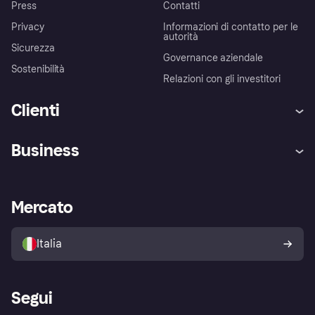
Press
Contatti
Privacy
Informazioni di contatto per le
autorità
Sicurezza
Governance aziendale
Sostenibilità
Relazioni con gli investitori
Clienti
Assistenza
Arbitro bancario
Business
Login
Promessa di protezione contro
le frodi
Supporto aziende
Portale per sviluppatori
La Klarna app
Impostazioni sulla privacy
Accesso aziende
Stato operativo
Mercato
Esplora i negozi
Il tuo diritto di recesso
Vendi con Klarna
Piattaforme e partner
Politica di protezione
dell'acquirente Klarna
Italia
Segui