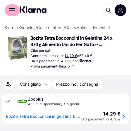
Per il tuo shopping
Per le aziende
Klarna
/
Shopping
/
Case e Interni
/
Case
/
Animali domestici
Bozita Tetra Bocconcini In Gelatina 24 x 
370 g Alimento Umido Per Gatto - 
Coniglio
Cibo per gatti
Confronta i prezzi da
14,29 €
a
53,49 €
Da 3 pagamenti di 4,76 € con
Prova pagamenti flessibili*
Consigliato
Prezzo incl. consegna
Zooplus
4,99 € di spedizione
,
3-5 giorni
14,29 €
Bozita Tetra Bocconcini in gelatina 6 x 370 g - Coniglio
O 3 pagamenti di 4,76 €