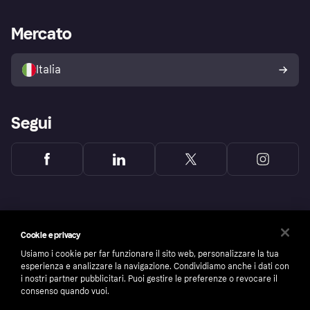
Supporto aziende
Portale per sviluppatori
La Klarna app
Impostazioni sulla privacy
Accesso aziende
Stato operativo
Mercato
Esplora i negozi
Il tuo diritto di recesso
Vendi con Klarna
Piattaforme e partner
Politica di protezione
dell'acquirente Klarna
Italia
Segui
Cookie e privacy
Usiamo i cookie per far funzionare il sito web, personalizzare la tua
esperienza e analizzare la navigazione. Condividiamo anche i dati con
i nostri partner pubblicitari. Puoi gestire le preferenze o revocare il
consenso quando vuoi.