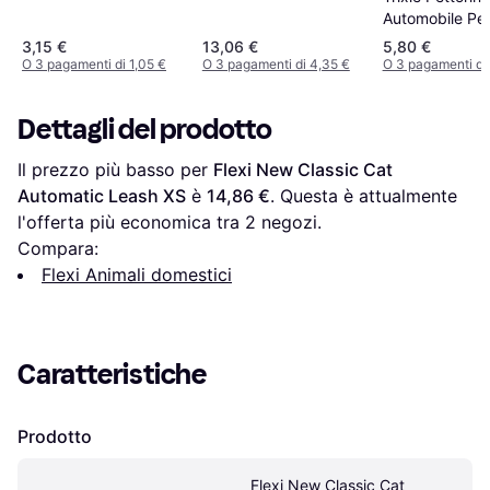
Automobile Per 
Rosso
3,15 €
13,06 €
5,80 €
O 3 pagamenti di 1,05 €
O 3 pagamenti di 4,35 €
O 3 pagamenti di 
Dettagli del prodotto
Il prezzo più basso per 
Flexi New Classic Cat 
Automatic Leash XS
 è 
14,86 €
. Questa è attualmente 
l'offerta più economica tra 
2
 negozi.
Compara:
Flexi Animali domestici
Caratteristiche
Prodotto
Flexi New Classic Cat 