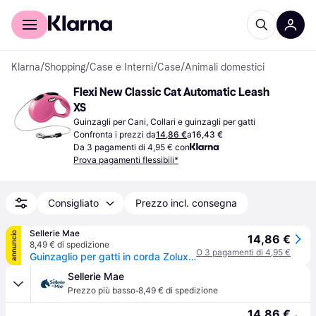
Per il tuo shopping
Per le aziende
Klarna
/
Shopping
/
Case e Interni
/
Case
/
Animali domestici
Flexi New Classic Cat Automatic Leash 
XS
Guinzagli per Cani, Collari e guinzagli per gatti
Confronta i prezzi da
14,86 €
a
16,43 €
Da 3 pagamenti di 4,95 € con
Prova pagamenti flessibili*
Consigliato
Prezzo incl. consegna
Sellerie Mae
annuncio
14,86 €
8,49 € di spedizione
O 3 pagamenti di 4,95 €
Guinzaglio per gatti in corda Zolux Flexi - Rose
Sellerie Mae
·
Prezzo più basso
8,49 € di spedizione
14,86 €