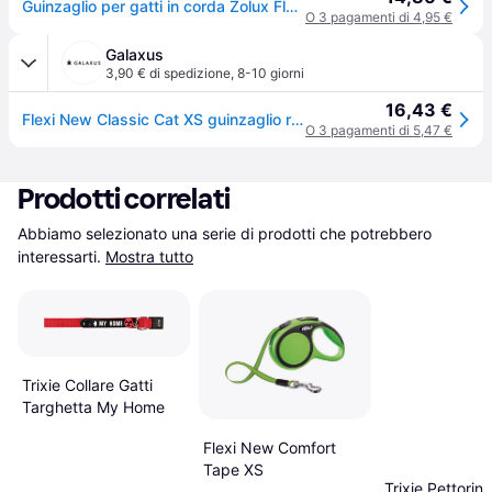
Guinzaglio per gatti in corda Zolux Flexi - Rose
O 3 pagamenti di 4,95 €
Galaxus
3,90 € di spedizione
,
8-10 giorni
16,43 €
Flexi New Classic Cat XS guinzaglio retrattile da 3 m - rosa (XS, Gatto, Passeggiare), Collare + Guinzaglio
O 3 pagamenti di 5,47 €
Prodotti correlati
Abbiamo selezionato una serie di prodotti che potrebbero 
interessarti.
Mostra tutto
Trixie Collare Gatti
Targhetta My Home
Flexi New Comfort
Tape XS
Trixie Pettorin