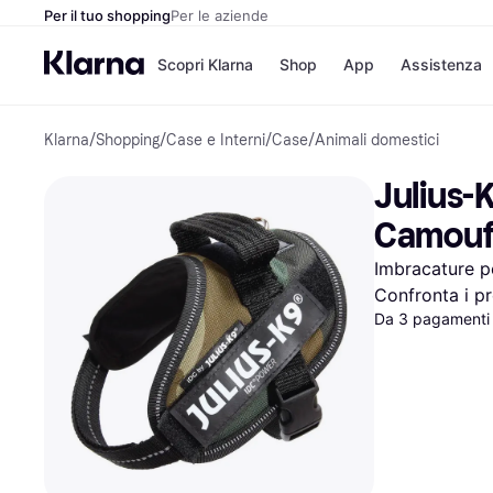
Per il tuo shopping
Per le aziende
Scopri Klarna
Shop
App
Assistenza
Klarna
/
Shopping
/
Case e Interni
/
Case
/
Animali domestici
Opzioni di pagame
Negozi
Opzioni di pagamen
Booking.c
Julius-K
Paga ora
Unieuro
Paga in 3 rate
Media Wor
Camouf
Paga dopo 30 giorni
eBay
Finanziamento
Zalando
Imbracature p
Confronta i pr
Da 3 pagamenti 
Elenco negozi