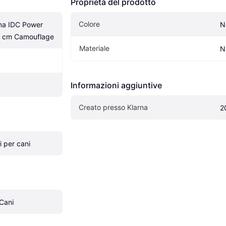
Proprietà del prodotto
Colore
na IDC Power 
N
67 cm Camouflage
Materiale
N
Informazioni aggiuntive
Creato presso Klarna
2
i per cani
Cani