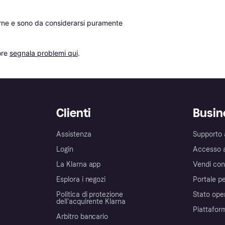
erne e sono da considerarsi puramente 
re 
segnala problemi qui
.
Clienti
Busin
Assistenza
Supporto 
Login
Accesso 
La Klarna app
Vendi con
Esplora i negozi
Portale pe
Politica di protezione
Stato ope
dell'acquirente Klarna
Piattafor
Arbitro bancario