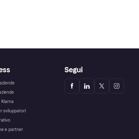
ess
Segui
aziende
aziende
 Klarna
r sviluppatori
rativo
me e partner