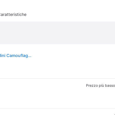
aratteristiche
Pettorina per cani IDC Powerharness Julius-K9 Mini Camouflage - 1° ORDINE? scegli tra BZR5 - BZR20 + 200 pt fedeltà
Prezzo più basso