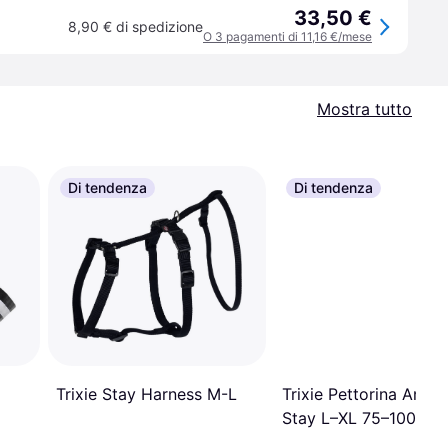
33,50 €
8,90 € di spedizione
O 3 pagamenti di 11,16 €/mese
Mostra tutto
Di tendenza
Di tendenza
Trixie Stay Harness M-L
Trixie Pettorina Antip
Stay L–XL 75–100 cm 
Torace x H 2,5 cm