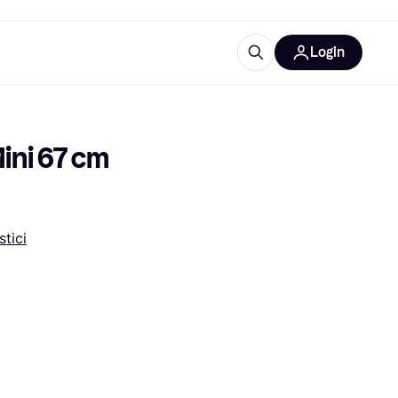
Login
Approfondimenti
ure per ufficio
re
Cos'è Klarna?
ini 67 cm 
tici
categorie