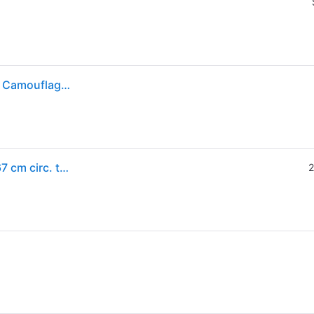
Pettorina per cani IDC Powerharness Julius-K9 Mini Camouflage - 1° ORDINE? scegli tra BZR5 - BZR20 + 200 pt fedeltà
Pettorina JULIUS-K9 IDC® Power - mimetico - 49 - 67 cm circ. torace
2