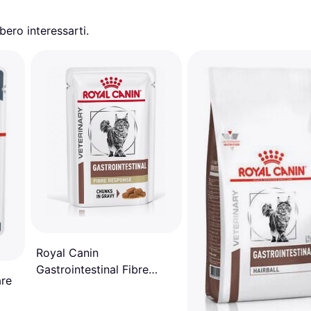
ero interessarti.
Royal Canin
Gastrointestinal Fibre
are
Response in Salsa 12 x 85
g