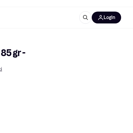
Login
Approfondimenti
ure per ufficio
re
Cos'è Klarna?
85 gr -
i
categorie