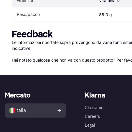
Vitamine
Vitamina D
Peso/pacco
85.0 g
Feedback
Le informazioni riportate sopra provengono da varie fonti est
indicative.

Hai notato qualcosa che non va con questo prodotto? Per favo
Mercato
Klarna
Chi siamo
Italia
Careers
Legal