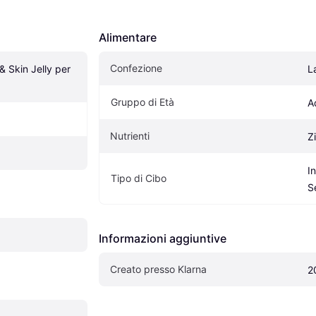
Alimentare
Confezione
& Skin Jelly per 
L
Gruppo di Età
A
Nutrienti
Z
I
Tipo di Cibo
S
Informazioni aggiuntive
Creato presso Klarna
2