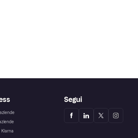
ess
Segui
aziende
aziende
 Klarna