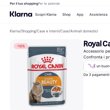
Per il tuo shopping
Per le aziende
Scopri Klarna
Shop
App
Assistenza
Klarna
/
Shopping
/
Case e Interni
/
Case
/
Animali domestici
Opzioni di pagame
Negozi
Opzioni di pagamen
Booking.c
Royal Ca
Paga ora
Unieuro
-10%
Paga in 3 rate
Media Wor
Accessorio per
Paga dopo 30 giorni
eBay
Finanziamento
Zalando
Confronta i pr
È un buon 
Da 3 pagamenti 
Elenco negozi