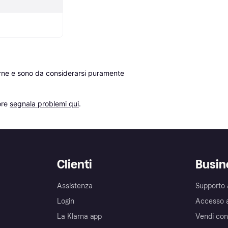
erne e sono da considerarsi puramente 
re 
segnala problemi qui
.
Clienti
Busin
Assistenza
Supporto 
Login
Accesso 
La Klarna app
Vendi con