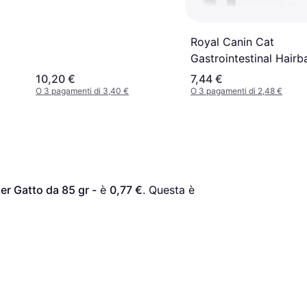
Royal Canin Cat
Gastrointestinal Hairba
400 g
10,20 €
7,44 €
O 3 pagamenti di 3,40 €
O 3 pagamenti di 2,48 €
per Gatto da 85 gr -
 è 
0,77 €
. Questa è 