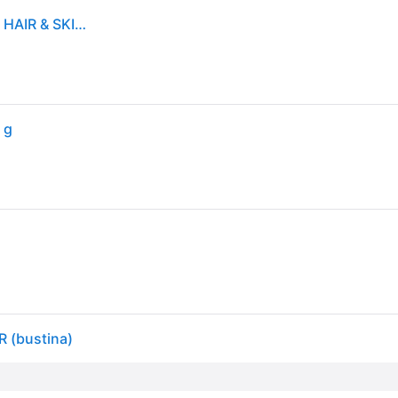
ROYAL CANIN ITALIA srl ROYAL CANIN GATTO CARE HAIR & SKIN JELLY 85GR (bustina)
 g
 (bustina)