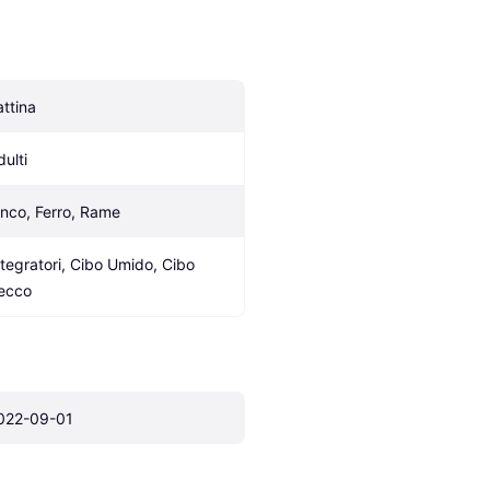
attina
dulti
inco, Ferro, Rame
ntegratori, Cibo Umido, Cibo 
ecco
022-09-01