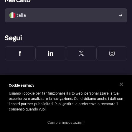
Il tuo diritto di recesso
Vendi con Klarna
Piattaforme e partner
Politica di protezione
dell'acquirente Klarna
Italia
Segui
Cookie e privacy
Usiamo i cookie per far funzionare il sito web, personalizzare la tua
esperienza e analizzare la navigazione. Condividiamo anche i dati con
i nostri partner pubblicitari. Puoi gestire le preferenze o revocare il
consenso quando vuoi.
Cambia impostazioni
Copyright © 2005-2026 Klarna Bank AB (publ). Headquarters: Stockholm, Sweden. All
rights reserved. Klarna Bank AB (publ). Sveavägen 46, 111 34 Stockholm. Organization