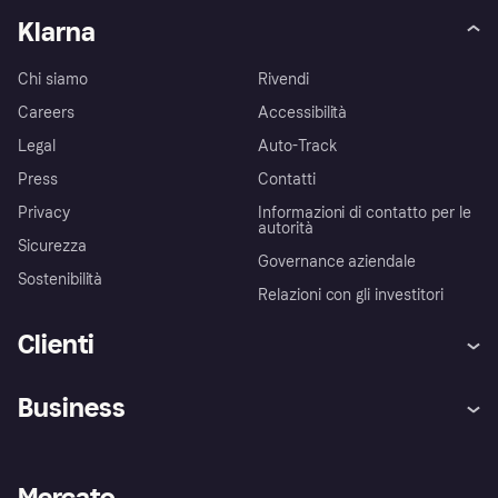
Klarna
Chi siamo
Rivendi
Careers
Accessibilità
Legal
Auto-Track
Press
Contatti
Privacy
Informazioni di contatto per le
autorità
Sicurezza
Governance aziendale
Sostenibilità
Relazioni con gli investitori
Clienti
Assistenza
Arbitro bancario
Business
Login
Promessa di protezione contro
le frodi
Supporto aziende
Portale per sviluppatori
La Klarna app
Impostazioni sulla privacy
Accesso aziende
Stato operativo
Mercato
Esplora i negozi