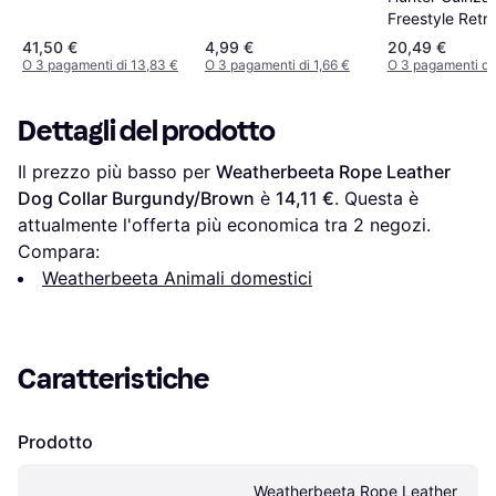
Freestyle Retri
1.70 m x Ø 1 
41,50 €
4,99 €
20,49 €
O 3 pagamenti di 13,83 €
O 3 pagamenti di 1,66 €
O 3 pagamenti di
Dettagli del prodotto
Il prezzo più basso per 
Weatherbeeta Rope Leather 
Dog Collar Burgundy/Brown
 è 
14,11 €
. Questa è 
attualmente l'offerta più economica tra 
2
 negozi.
Compara:
Weatherbeeta Animali domestici
Caratteristiche
Prodotto
Weatherbeeta Rope Leather 