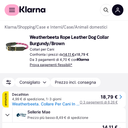
Per il tuo shopping
Per le aziende
Klarna
/
Shopping
/
Case e Interni
/
Case
/
Animali domestici
Weatherbeeta Rope Leather Dog Collar 
Burgundy/Brown
Collari per Cani
Confronta i prezzi da
14,11 €
a
18,79 €
Da 3 pagamenti di 4,70 € con
Prova pagamenti flessibili*
Consigliato
Prezzo incl. consegna
Decathlon
annuncio
18,79 €
4,99 € di spedizione
,
1-3 giorni
O 3 pagamenti di 6,26 €
Weatherbeeta. Collare Per Cani In Corda Di Cuoio Weatherbeeta Collari Ritiro Gratis - marronerosso - L
Sellerie Mae
·
Prezzo più basso
8,49 € di spedizione
14,11 €