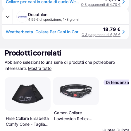
Collare per cani in corda di cuoio Weatherbeeta - Rouge
O 3 pagamenti di 4,70 €
Decathlon
4,99 € di spedizione
,
1-3 giorni
18,79 €
Weatherbeeta. Collare Per Cani In Corda Di Cuoio Weatherbeeta Collari Ritiro Gratis - marronerosso - L
O 3 pagamenti di 6,26 €
Prodotti correlati
Abbiamo selezionato una serie di prodotti che potrebbero 
interessarti.
Mostra tutto
Di tendenza
Camon Collare
Hrse Collare Elisabetta
Lowtension Reflex
Comfy Cone - Taglia
Nero 25 mm x 42/68
Hunter Guinzag
XL - 30 cm
cm