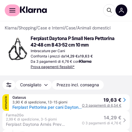
Per il tuo shopping
Per le aziende
Klarna
/
Shopping
/
Case e Interni
/
Case
/
Animali domestici
Ferplast Daytona P Small Nera Pettorina 
42-48 cm B 43-52 cm 10 mm
Imbracature per Cani
Confronta i prezzi da
14,29 €
a
19,63 €
Da 3 pagamenti di 4,76 € con
Prova pagamenti flessibili*
Consigliato
Prezzo incl. consegna
Galaxus
annuncio
19,63 €
3,90 € di spedizione
,
13-15 giorni
O 3 pagamenti di 6,54 €
Ferplast Pettorina per cani Daytona - S (4XP, Cane, Generale), Collare + Guinzaglio
Farma2Go
14,29 €
2,99 € di spedizione
,
3-5 giorni
O 3 pagamenti di 4,76 €
Ferplast Daytona Arnés Preventivo di Tiri Nero 1 pz