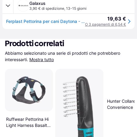
Galaxus
3,90 € di spedizione
,
13-15 giorni
19,63 €
Ferplast Pettorina per cani Daytona - S (4XP, Cane, Generale), Collare + Guinzaglio
O 3 pagamenti di 6,54 €
Prodotti correlati
Abbiamo selezionato una serie di prodotti che potrebbero 
interessarti.
Mostra tutto
Hunter Collare
Convenience N
35 (20 - 30 cm
Ruffwear Pettorina Hi
Light Harness Basalt
Gray