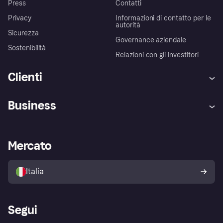
Press
Contatti
Privacy
Informazioni di contatto per le
autorità
Sicurezza
Governance aziendale
Sostenibilità
Relazioni con gli investitori
Clienti
Assistenza
Arbitro bancario
Business
Login
Promessa di protezione contro
le frodi
Supporto aziende
Portale per sviluppatori
La Klarna app
Impostazioni sulla privacy
Accesso aziende
Stato operativo
Mercato
Esplora i negozi
Il tuo diritto di recesso
Vendi con Klarna
Piattaforme e partner
Politica di protezione
dell'acquirente Klarna
Italia
Segui