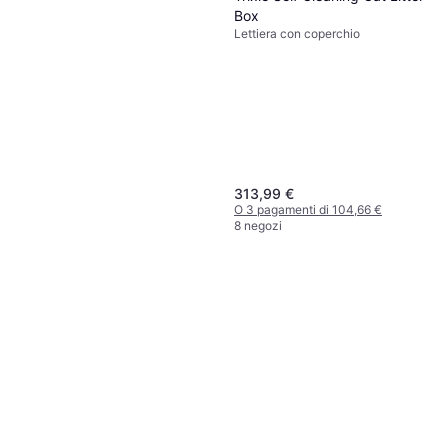
Box
Lettiera con coperchio
313,99 €
O 3 pagamenti di 104,66 €
8 negozi
FM Vet Paraf Blu Spray 200
ml
Accessorio per cani
12 €
O 3 pagamenti di 4,00 €
9+ negozi