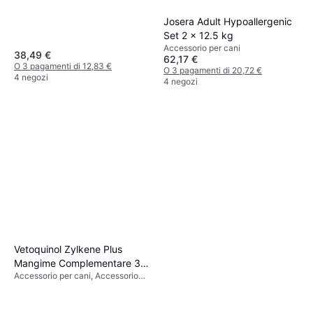
Josera Adult Hypoallergenic
Set 2 x 12.5 kg
Accessorio per cani
38,49 €
62,17 €
O 3 pagamenti di 12,83 €
O 3 pagamenti di 20,72 €
4 negozi
4 negozi
Vetoquinol Zylkene Plus
Mangime Complementare 30
Accessorio per cani, Accessorio
Capsule Da 75 mg
per gatti