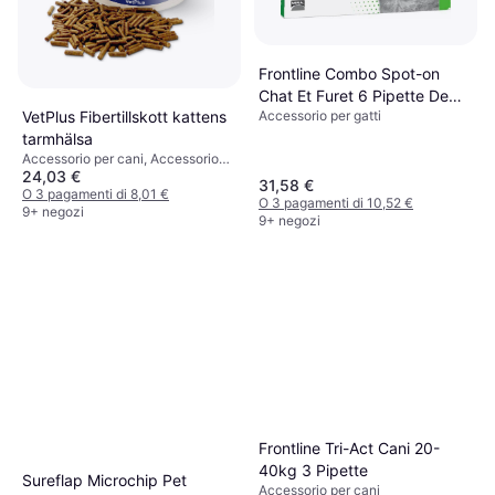
Frontline Combo Spot-on
Chat Et Furet 6 Pipette De
Accessorio per gatti
VetPlus Fibertillskott kattens
0.5ml
tarmhälsa
Accessorio per cani, Accessorio
24,03 €
per gatti
31,58 €
O 3 pagamenti di 8,01 €
O 3 pagamenti di 10,52 €
9+ negozi
9+ negozi
Frontline Tri-Act Cani 20-
40kg 3 Pipette
Sureflap Microchip Pet
Accessorio per cani