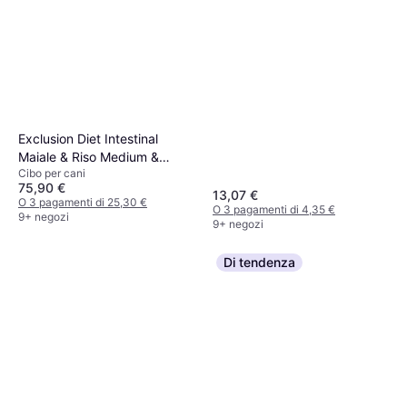
Exclusion Diet Intestinal
Maiale & Riso Medium &
Cibo per cani
Large Breed - Set Ö 2 x 12
75,90 €
kg 12kg
13,07 €
O 3 pagamenti di 25,30 €
O 3 pagamenti di 4,35 €
9+ negozi
9+ negozi
Di tendenza