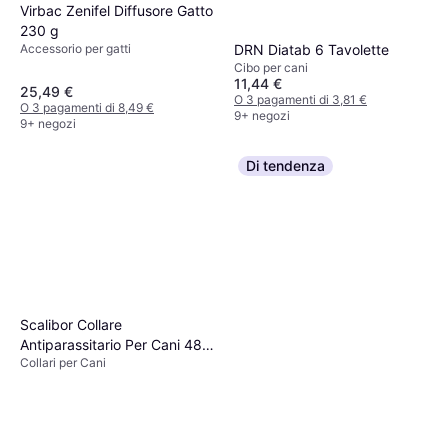
Virbac Zenifel Diffusore Gatto
230 g
Accessorio per gatti
DRN Diatab 6 Tavolette
Cibo per cani
11,44 €
25,49 €
O 3 pagamenti di 3,81 €
O 3 pagamenti di 8,49 €
9+ negozi
9+ negozi
Di tendenza
Scalibor Collare
Antiparassitario Per Cani 48
Collari per Cani
cm