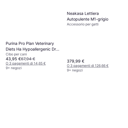
Neakasa Lettiera
Autopulente M1-grigio
Accessorio per gatti
Purina Pro Plan Veterinary
Diets Ha Hypoallergenic Dry
Cibo per cani
Dog Food 11kg
43,95 €
67,94 €
379,99 €
O 3 pagamenti di 14,65 €
O 3 pagamenti di 126,66 €
9+ negozi
9+ negozi