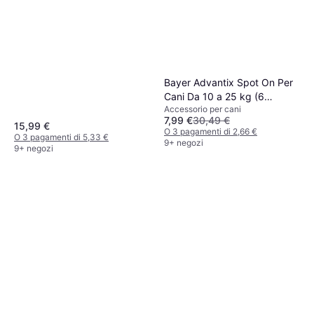
Bayer Advantix Spot On Per
Cani Da 10 a 25 kg (6
Accessorio per cani
Pipette)
7,99 €
30,49 €
15,99 €
O 3 pagamenti di 2,66 €
O 3 pagamenti di 5,33 €
9+ negozi
9+ negozi