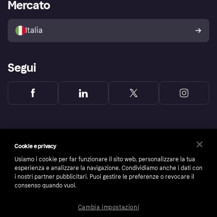
Accesso aziende
Stato operativo
Mercato
Esplora i negozi
Il tuo diritto di recesso
Vendi con Klarna
Piattaforme e partner
Politica di protezione
dell'acquirente Klarna
Italia
Segui
Cookie e privacy
Usiamo i cookie per far funzionare il sito web, personalizzare la tua
esperienza e analizzare la navigazione. Condividiamo anche i dati con
i nostri partner pubblicitari. Puoi gestire le preferenze o revocare il
consenso quando vuoi.
Cambia impostazioni