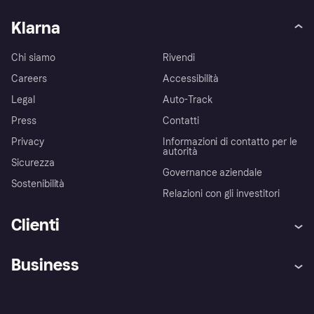
Klarna
Chi siamo
Rivendi
Careers
Accessibilità
Legal
Auto-Track
Press
Contatti
Privacy
Informazioni di contatto per le
autorità
Sicurezza
Governance aziendale
Sostenibilità
Relazioni con gli investitori
Clienti
Assistenza
Arbitro bancario
Business
Login
Promessa di protezione contro
le frodi
Supporto aziende
Portale per sviluppatori
La Klarna app
Impostazioni sulla privacy