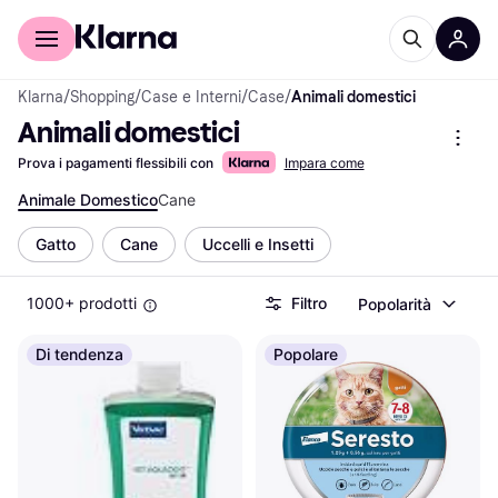
Per il tuo shopping
Per le aziende
Klarna
/
Shopping
/
Case e Interni
/
Case
/
Animali domestici
Animali domestici
Prova i pagamenti flessibili con
Impara come
Animale Domestico
Cane
Gatto
Cane
Uccelli e Insetti
1000+ prodotti
Filtro
Popolarità
Di tendenza
Popolare