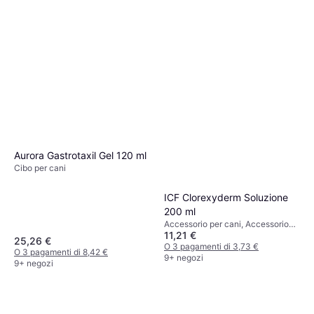
Aurora Gastrotaxil Gel 120 ml
Cibo per cani
ICF Clorexyderm Soluzione
200 ml
Accessorio per cani, Accessorio
11,21 €
per gatti
25,26 €
O 3 pagamenti di 3,73 €
O 3 pagamenti di 8,42 €
9+ negozi
9+ negozi