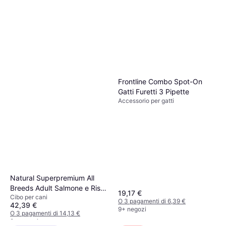
Frontline Combo Spot-On
Gatti Furetti 3 Pipette
Accessorio per gatti
Natural Superpremium All
Breeds Adult Salmone e Riso
19,17 €
Cibo per cani
2 x 12 kg
O 3 pagamenti di 6,39 €
42,39 €
9+ negozi
O 3 pagamenti di 14,13 €
9+ negozi