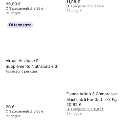
11,99 €
29,89 €
O 3 pagamenti di 3,99 €
O 3 pagamenti di 9,96 €
9+ negozi
9+ negozi
Di tendenza
Virbac Anxitane S
Supplemento Nutrizionale 30
Accessorio per cani
Compresse
Elanco Adtab 3 Compresse
Masticabili Per Gatti 2-8 Kg
20,62 €
20 €
O 3 pagamenti di 6,87 €
O 3 pagamenti di 6,66 €
9+ negozi
9+ negozi