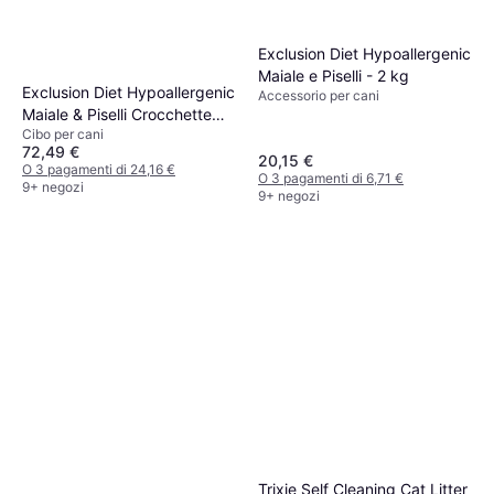
Exclusion Diet Hypoallergenic
Maiale e Piselli - 2 kg
Exclusion Diet Hypoallergenic
Accessorio per cani
Maiale & Piselli Crocchette
Cibo per cani
Cani - Set Ö 2 x 12 kg 12kg
72,49 €
20,15 €
O 3 pagamenti di 24,16 €
O 3 pagamenti di 6,71 €
9+ negozi
9+ negozi
Trixie Self Cleaning Cat Litter