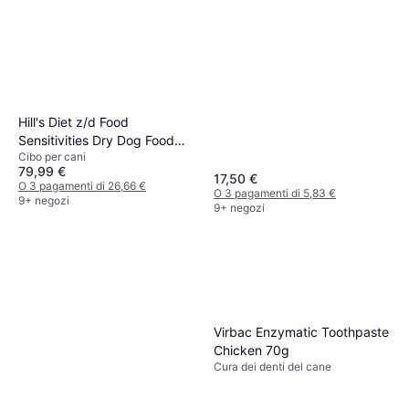
Hill's Diet z/d Food
Sensitivities Dry Dog Food
Cibo per cani
10kg
79,99 €
17,50 €
O 3 pagamenti di 26,66 €
O 3 pagamenti di 5,83 €
9+ negozi
9+ negozi
Virbac Enzymatic Toothpaste
Chicken 70g
Cura dei denti del cane