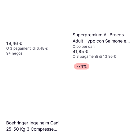
Superpremium All Breeds
Adult Hypo con Salmone e
19,46 €
Cibo per cani
Tonno 2 x 12 kg
O 3 pagamenti di 6,48 €
41,85 €
9+ negozi
O 3 pagamenti di 13,95 €
9+ negozi
-74%
Boehringer Ingelheim Cani
25-50 Kg 3 Compresse
Masticabili