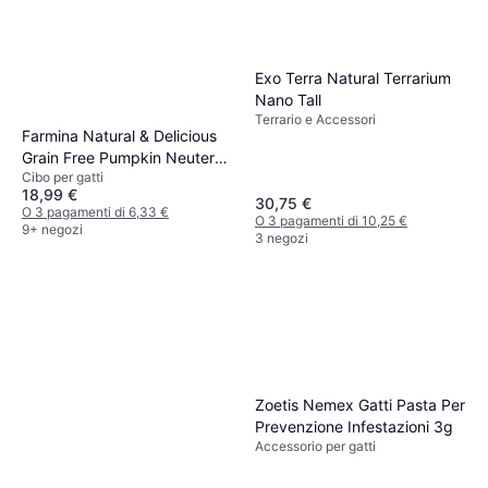
Exo Terra Natural Terrarium
Nano Tall
Terrario e Accessori
Farmina Natural & Delicious
Grain Free Pumpkin Neutered
Cibo per gatti
Quaglia 1.5 kg
18,99 €
30,75 €
O 3 pagamenti di 6,33 €
O 3 pagamenti di 10,25 €
9+ negozi
3 negozi
Zoetis Nemex Gatti Pasta Per
Prevenzione Infestazioni 3g
Accessorio per gatti