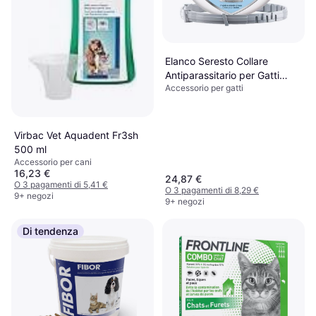
Elanco Seresto Collare
Antiparassitario per Gatti
Accessorio per gatti
1,25g
Virbac Vet Aquadent Fr3sh
500 ml
Accessorio per cani
16,23 €
24,87 €
O 3 pagamenti di 5,41 €
O 3 pagamenti di 8,29 €
9+ negozi
9+ negozi
Di tendenza