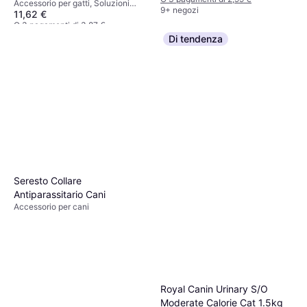
Accessorio per gatti, Soluzioni
9+ negozi
11,62 €
auricolari per cani
O 3 pagamenti di 3,87 €
9+ negozi
Di tendenza
Seresto Collare
Antiparassitario Cani
Accessorio per cani
Royal Canin Urinary S/O
Moderate Calorie Cat 1.5kg