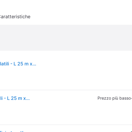
aratteristiche
Rete a doppia punta Kerbl senza elettricità per volatili - L 25 m x P 106 cm
Rete a doppia punta Kerbl senza elettricità per volatili - L 25 m x P 106 cm
·
Prezzo più basso