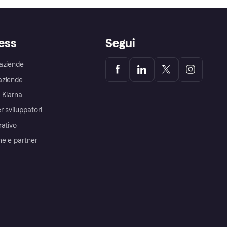
ess
Segui
aziende
aziende
 Klarna
r sviluppatori
rativo
me e partner