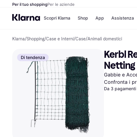
Per il tuo shopping
Per le aziende
Scopri Klarna
Shop
App
Assistenza
Klarna
/
Shopping
/
Case e Interni
/
Case
/
Animali domestici
Opzioni di pagame
Negozi
Opzioni di pagamen
Booking.c
Kerbl Re
Paga ora
Unieuro
Di tendenza
Paga in 3 rate
Media Wor
Netting
Paga dopo 30 giorni
eBay
Finanziamento
Zalando
Gabbie e Acce
Confronta i pr
Da 3 pagamenti 
Elenco negozi