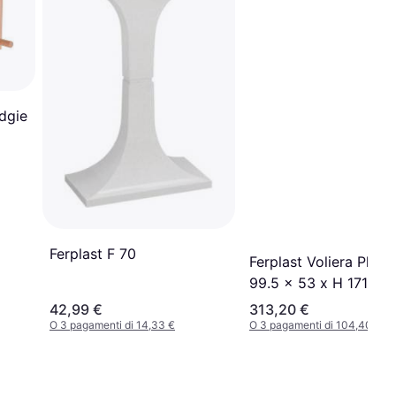
udgie
Ferplast F 70
Ferplast Voliera Plane
99.5 x 53 x H 171.5 
42,99 €
313,20 €
O 3 pagamenti di 14,33 €
O 3 pagamenti di 104,40 €