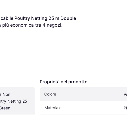
ficabile Poultry Netting 25 m Double 
a più economica tra 
4
 negozi.
Proprietà del prodotto
Colore
a Non 
V
ultry Netting 25 
Materiale
Green
P