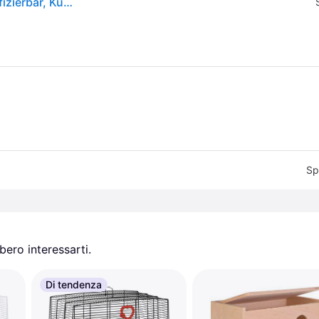
KERBL Geflügelnetz Doppelspitze 25 m nicht elektrifizierbar, Kunststoff/Metall
Sp
ero interessarti.
Di tendenza