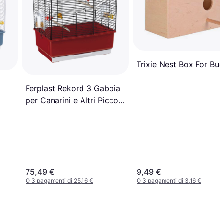
Trixie Nest Box For B
Ferplast Rekord 3 Gabbia
per Canarini e Altri Piccoli
Uccelli 49 x 30 x 48.5 cm
75,49 €
9,49 €
O 3 pagamenti di 25,16 €
O 3 pagamenti di 3,16 €