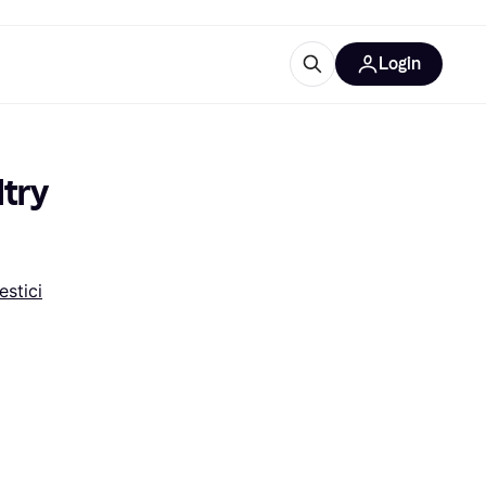
Login
Approfondimenti
ure per ufficio
re
Cos'è Klarna?
try 
stici
categorie