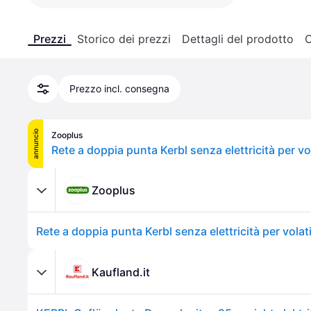
Prezzi
Storico dei prezzi
Dettagli del prodotto
C
Prezzo incl. consegna
annuncio
Zooplus
Zooplus
Kaufland.it