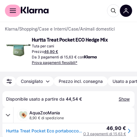
Per il tuo shopping
Per le aziende
Klarna
/
Shopping
/
Case e Interni
/
Case
/
Animali domestici
Hurtta Treat Pocket ECO Hedge Mix
Tuta per cani
Prezzo
46,90 €
Da 3 pagamenti di 15,63 € con
Prova pagamenti flessibili*
Consigliato
Prezzo incl. consegna
Usato a part
Disponibile usato a partire da 
44,54 €
Show
AquaZooMania
8,90 € di spedizione
46,90 €
Hurtta Treat Pocket Eco portabocconcini per cani
O 3 pagamenti di 15,63 €