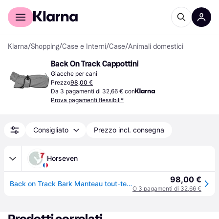
Per il tuo shopping
Per le aziende
Klarna
/
Shopping
/
Case e Interni
/
Case
/
Animali domestici
Back On Track Cappottini
Giacche per cani
Prezzo
98,00 €
Da 3 pagamenti di 32,66 € con
Prova pagamenti flessibili*
Consigliato
Prezzo incl. consegna
Horseven
98,00 €
Back on Track Bark Manteau tout-terrain pour chiens - grau - 75
O 3 pagamenti di 32,66 €