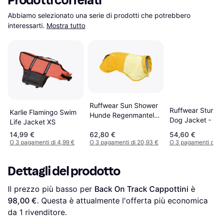
Prodotti correlati
Abbiamo selezionato una serie di prodotti che potrebbero 
interessarti.
Mostra tutto
Ruffwear Sun Shower
Ruffwear Stu
Karlie Flamingo Swim
Hunde Regenmantel
Dog Jacket - G
Life Jacket XS
Mineralgelb XL
14,99 €
62,80 €
54,60 €
O 3 pagamenti di 4,99 €
O 3 pagamenti di 20,93 €
O 3 pagamenti di
Dettagli del prodotto
Il prezzo più basso per 
Back On Track Cappottini
 è 
98,00 €
. Questa è attualmente l'offerta più economica 
da 1 rivenditore.