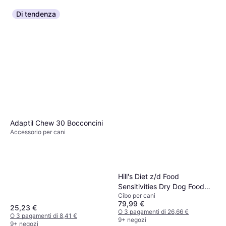
Di tendenza
Adaptil Chew 30 Bocconcini
Accessorio per cani
Hill's Diet z/d Food
Sensitivities Dry Dog Food
Cibo per cani
10kg
79,99 €
25,23 €
O 3 pagamenti di 26,66 €
O 3 pagamenti di 8,41 €
9+ negozi
9+ negozi