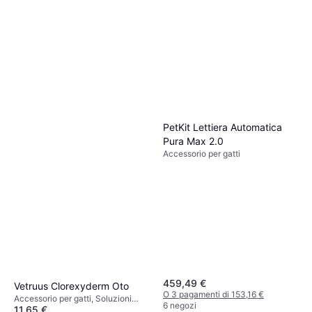
PetKit Lettiera Automatica
Pura Max 2.0
Accessorio per gatti
459,49 €
Vetruus Clorexyderm Oto
O 3 pagamenti di 153,16 €
Accessorio per gatti, Soluzioni
6 negozi
11,65 €
auricolari per cani