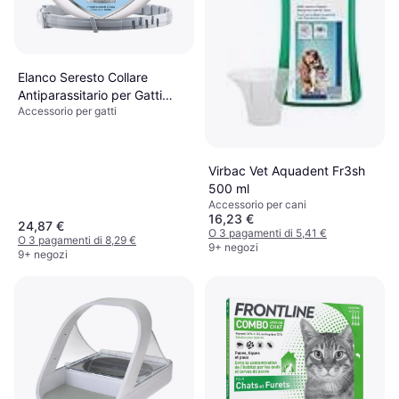
Elanco Seresto Collare
Antiparassitario per Gatti
Accessorio per gatti
1,25g
Virbac Vet Aquadent Fr3sh
500 ml
Accessorio per cani
16,23 €
24,87 €
O 3 pagamenti di 5,41 €
O 3 pagamenti di 8,29 €
9+ negozi
9+ negozi