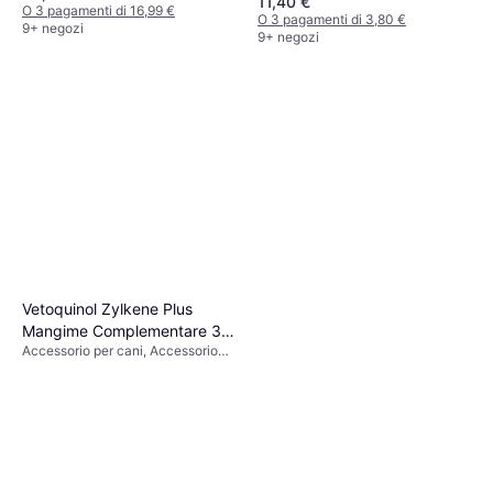
11,40 €
O 3 pagamenti di 16,99 €
O 3 pagamenti di 3,80 €
9+ negozi
9+ negozi
Vetoquinol Zylkene Plus
Mangime Complementare 30
Accessorio per cani, Accessorio
Capsule Da 75 mg
per gatti