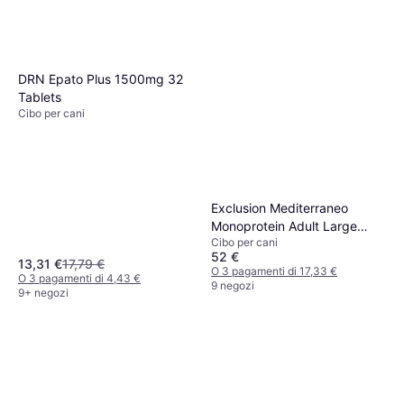
DRN Epato Plus 1500mg 32
Tablets
Cibo per cani
Exclusion Mediterraneo
Monoprotein Adult Large
Cibo per cani
Breed con Manzo - 12 kg
52 €
13,31 €
17,79 €
O 3 pagamenti di 17,33 €
O 3 pagamenti di 4,43 €
9 negozi
9+ negozi