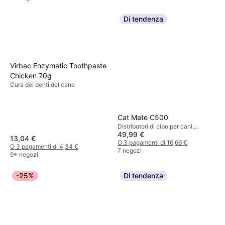
Di tendenza
Virbac Enzymatic Toothpaste
Chicken 70g
Cura dei denti del cane
Cat Mate C500
Distributori di cibo per cani,
49,99 €
Distributori di cibo per gatti
13,04 €
O 3 pagamenti di 16,66 €
O 3 pagamenti di 4,34 €
7 negozi
9+ negozi
-25%
Di tendenza