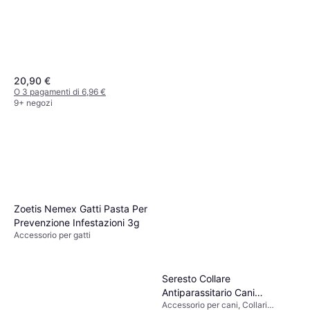
20,90 €
O 3 pagamenti di 6,96 €
9+ negozi
FM Vet Paraf Blu Spray 200
ml
Accessorio per cani
12 €
O 3 pagamenti di 4,00 €
Zoetis Nemex Gatti Pasta Per
9+ negozi
Prevenzione Infestazioni 3g
Accessorio per gatti
Seresto Collare
Antiparassitario Cani
Accessorio per cani, Collari
Superiori 8 Kg 70 cm