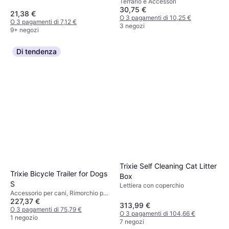
Terrario e Accessori
30,75 €
21,38 €
O 3 pagamenti di 10,25 €
O 3 pagamenti di 7,12 €
3 negozi
9+ negozi
Di tendenza
Trixie Self Cleaning Cat Litter
Trixie Bicycle Trailer for Dogs
Box
S
Lettiera con coperchio
Accessorio per cani, Rimorchio per
227,37 €
Bicicletta per Cani
313,99 €
O 3 pagamenti di 75,79 €
O 3 pagamenti di 104,66 €
1 negozio
7 negozi