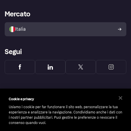
Supporto aziende
Portale per sviluppatori
La Klarna app
Impostazioni sulla privacy
Accesso aziende
Stato operativo
Mercato
Esplora i negozi
Il tuo diritto di recesso
Vendi con Klarna
Piattaforme e partner
Politica di protezione
dell'acquirente Klarna
Italia
Segui
Cookie e privacy
Usiamo i cookie per far funzionare il sito web, personalizzare la tua
esperienza e analizzare la navigazione. Condividiamo anche i dati con
i nostri partner pubblicitari. Puoi gestire le preferenze o revocare il
consenso quando vuoi.