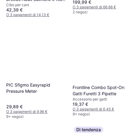
199,99 €
Cibo per cani
2 x 12 kg
O 3 pagamenti di 66,66 €
42,39 €
2 negozi
O 3 pagamenti di 14,13 €
9+ negozi
PIC Sfigmo Easyrapid
Frontline Combo Spot-On
Pressure Meter
Gatti Furetti 3 Pipette
Accessorio per gatti
19,37 €
29,89 €
O 3 pagamenti di 6,45 €
O 3 pagamenti di 9,96 €
9+ negozi
9+ negozi
Di tendenza