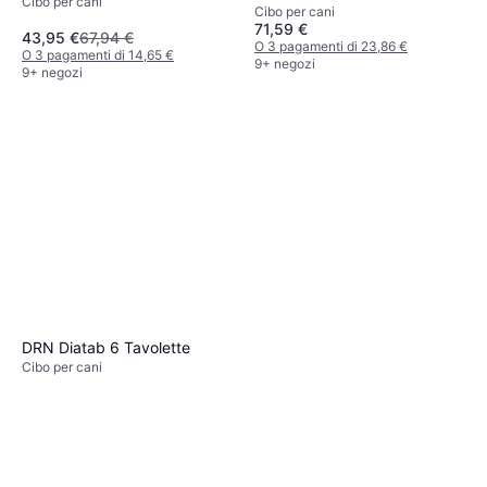
Cibo per cani
Dog Food 11kg
Cibo per cani
Large Breed - Set Ö 2 x 12
71,59 €
kg 12kg
43,95 €
67,94 €
O 3 pagamenti di 23,86 €
O 3 pagamenti di 14,65 €
9+ negozi
9+ negozi
DRN Diatab 6 Tavolette
Cibo per cani