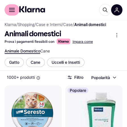
Per il tuo shopping
Per le aziende
Klarna
/
Shopping
/
Case e Interni
/
Case
/
Animali domestici
Animali domestici
Prova i pagamenti flessibili con
Impara come
Animale Domestico
Cane
Gatto
Cane
Uccelli e Insetti
1000+ prodotti
Filtro
Popolarità
Popolare