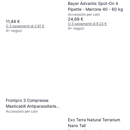
Bayer Advantix Spot-On 4
Pipette - Marrone 40 - 60 kg
Accessorio per cani
24,69 €
11,44 €
O 3 pagamenti di 8,23 €
O 3 pagamenti di 3,81 €
9+ negozi
9+ negozi
Frontpro 3 Compresse
Masticabili Antiparassitarie
Accessorio per cani
Pulci e Zecche 4-10kg
Exo Terra Natural Terrarium
Nano Tall