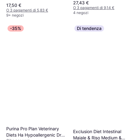
27,43 €
Antiabbaio, Collari per Cani
17,50 €
O 3 pagamenti di 9,14 €
O 3 pagamenti di 5,83 €
4 negozi
9+ negozi
-35%
Di tendenza
Purina Pro Plan Veterinary
Exclusion Diet Intestinal
Diets Ha Hypoallergenic Dry
Maiale & Riso Medium &