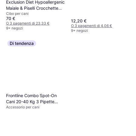
Exclusion Diet Hypoallergenic
Maiale & Piselli Crocchette
Cibo per cani
Cani - Set Ö 2 x 12 kg 12kg
70 €
12,20 €
O 3 pagamenti di 23,33 €
O 3 pagamenti di 4,06 €
9+ negozi
9+ negozi
Di tendenza
Frontline Combo Spot-On
Cani 20-40 Kg 3 Pipette
Accessorio per cani
Monodose