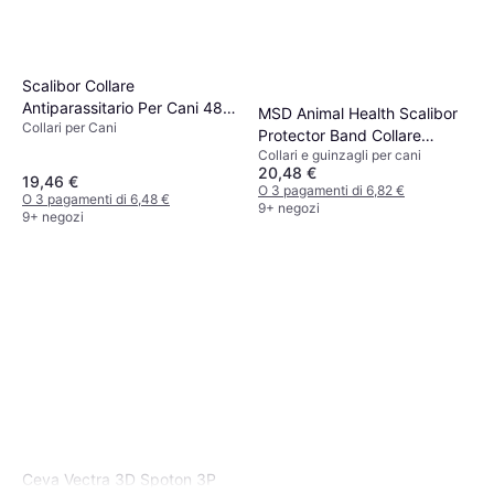
Scalibor Collare
Antiparassitario Per Cani 48
MSD Animal Health Scalibor
Collari per Cani
cm
Protector Band Collare
Collari e guinzagli per cani
Antiparassitario 65 cm
20,48 €
19,46 €
O 3 pagamenti di 6,82 €
O 3 pagamenti di 6,48 €
9+ negozi
9+ negozi
Ceva Vectra 3D Spoton 3P