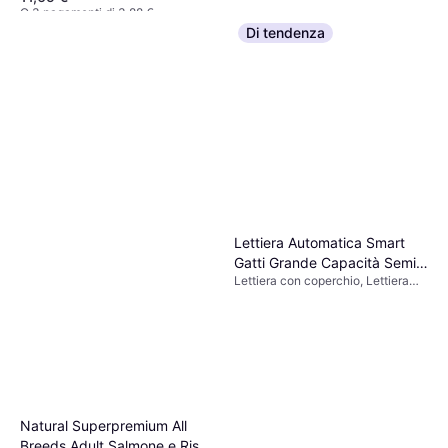
O 3 pagamenti di 3,88 €
9+ negozi
Di tendenza
Lettiera Automatica Smart
Gatti Grande Capacità Semi-
Lettiera con coperchio, Lettiera
Chiusa
automatica per gatti con grande
capacità e design semi chiuso
Natural Superpremium All
Breeds Adult Salmone e Riso