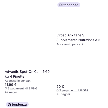
Di tendenza
Virbac Anxitane S
Supplemento Nutrizionale 30
Accessorio per cani
Compresse
Advantix Spot-On Cani 4-10
kg 4 Pipette
Accessorio per cani
11,99 €
20 €
O 3 pagamenti di 3,99 €
O 3 pagamenti di 6,66 €
9+ negozi
9+ negozi
Di tendenza