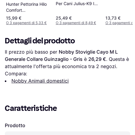
Per Cani Julius-K9 IDC
Hunter Pettorina Hilo
Powerharness Rosso -
Comfort
49 - 67 cm
Catarinfrangente XXS
15,99 €
25,49 €
13,73 €
Circonferenza
O 3 pagamenti di 5,33 €
O 3 pagamenti di 8,49 €
O 3 pagamenti di
Dettagli del prodotto
Il prezzo più basso per 
Nobby Stoviglie Cayo M L 
Generale Collare Guinzaglio - Gris
 è 
26,29 €
. Questa è 
attualmente l'offerta più economica tra 
2
 negozi.
Compara:
Nobby Animali domestici
Caratteristiche
Prodotto