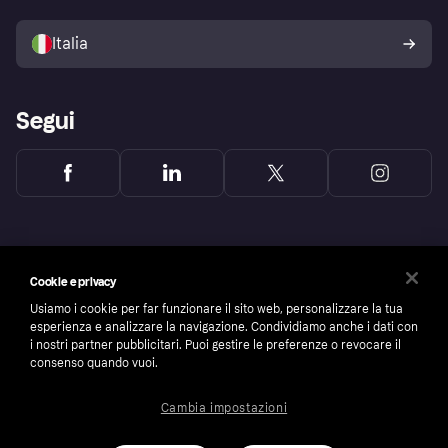
Il tuo diritto di recesso
Vendi con Klarna
Piattaforme e partner
Politica di protezione
dell'acquirente Klarna
Italia
Segui
Cookie e privacy
Usiamo i cookie per far funzionare il sito web, personalizzare la tua
esperienza e analizzare la navigazione. Condividiamo anche i dati con
i nostri partner pubblicitari. Puoi gestire le preferenze o revocare il
consenso quando vuoi.
Cambia impostazioni
Copyright © 2005-2026 Klarna Bank AB (publ). Headquarters: Stockholm, Sweden. All
rights reserved. Klarna Bank AB (publ). Sveavägen 46, 111 34 Stockholm. Organization