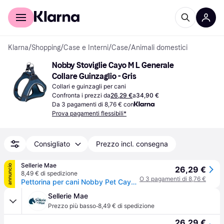
Per il tuo shopping
Per le aziende
Klarna
/
Shopping
/
Case e Interni
/
Case
/
Animali domestici
Nobby Stoviglie Cayo M L Generale 
Collare Guinzaglio - Gris
Collari e guinzagli per cani
Confronta i prezzi da
26,29 €
a
34,90 €
Da 3 pagamenti di 8,76 € con
Prova pagamenti flessibili*
Consigliato
Prezzo incl. consegna
Sellerie Mae
annuncio
26,29 €
8,49 € di spedizione
O 3 pagamenti di 8,76 €
Pettorina per cani Nobby Pet Cayo - Gris
Sellerie Mae
·
Prezzo più basso
8,49 € di spedizione
26,29 €