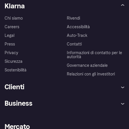
Klarna
Chi siamo
Rivendi
Careers
Accessibilità
Legal
Auto-Track
Press
Contatti
Privacy
Informazioni di contatto per le
autorità
Sicurezza
Governance aziendale
Sostenibilità
Relazioni con gli investitori
Clienti
Assistenza
Arbitro bancario
Business
Login
Promessa di protezione contro
le frodi
Supporto aziende
Portale per sviluppatori
La Klarna app
Impostazioni sulla privacy
Accesso aziende
Stato operativo
Mercato
Esplora i negozi