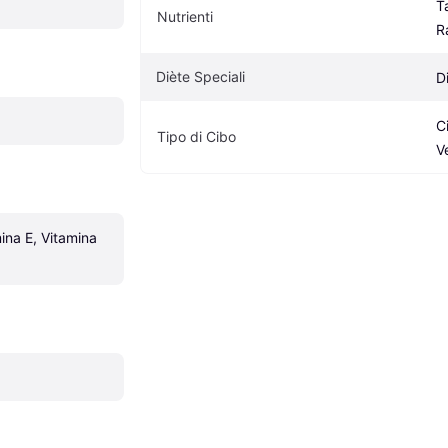
T
Nutrienti
R
Diète Speciali
D
C
Tipo di Cibo
V
ina E, Vitamina 