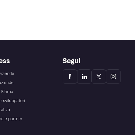
ess
Segui
aziende
aziende
 Klarna
r sviluppatori
rativo
me e partner