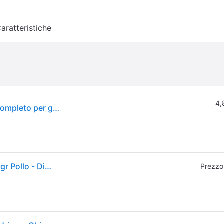
aratteristiche
4,
Purina proplan diet ur pollo - Alimento dietetico completo per gatti adulti con calcoli di struvite 850 gr
Purina Veterinary Diets UR Urinary Multipack 10x85 gr Pollo - Dieta veterinaria per gatti - 1° ORDINE? scegli tra BZR5 - BZR20 + 200 pt fedeltà
Prezzo