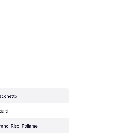
acchetto
dulti
rano, Riso, Pollame