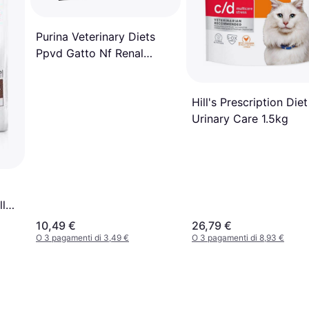
Purina Veterinary Diets
Ppvd Gatto Nf Renal
Advance Care Pollo 10 x
85 g
Hill's Prescription Diet
Urinary Care 1.5kg
ll
10,49 €
26,79 €
O 3 pagamenti di 3,49 €
O 3 pagamenti di 8,93 €