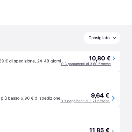
Consigliato
10,80 €
89 € di spedizione
,
24-48 giorni
O 3 pagamenti di 3,60 €/mese
9,64 €
·
 più basso
6,90 € di spedizione
O 3 pagamenti di 3,21 €/mese
11,85 €