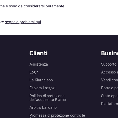
erne e sono da considerarsi puramente 
re 
segnala problemi qui
.
Clienti
Busin
Assistenza
Supporto 
Login
Accesso 
La Klarna app
Vendi con
Esplora i negozi
Portale pe
Politica di protezione
Stato ope
dell'acquirente Klarna
Piattafor
Arbitro bancario
Promessa di protezione contro le