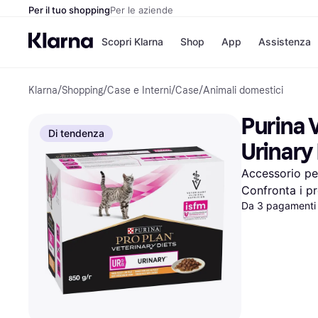
Per il tuo shopping
Per le aziende
Scopri Klarna
Shop
App
Assistenza
Klarna
/
Shopping
/
Case e Interni
/
Case
/
Animali domestici
Opzioni di pagame
Negozi
Opzioni di pagamen
Booking.c
Purina V
Paga ora
Unieuro
Di tendenza
Paga in 3 rate
Media Wor
Urinary 
Paga dopo 30 giorni
eBay
Finanziamento
Zalando
Accessorio per
Confronta i pr
Da 3 pagamenti 
Elenco negozi