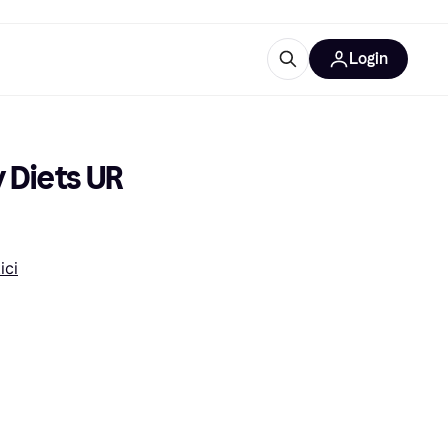
Login
Approfondimenti
ure per ufficio
re
Cos'è Klarna?
 Diets UR 
ici
categorie