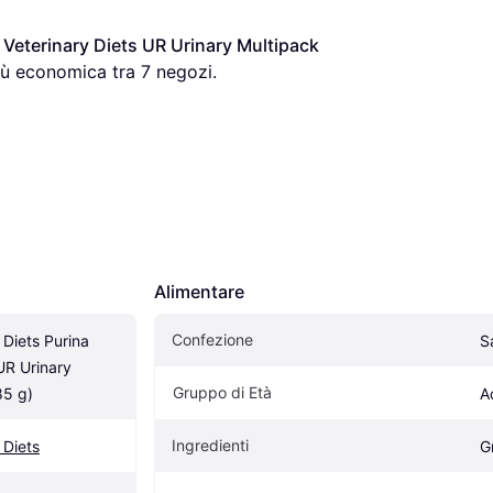
 Veterinary Diets UR Urinary Multipack 
iù economica tra 
7
 negozi.
Alimentare
Confezione
 Diets Purina 
S
UR Urinary 
Gruppo di Età
85 g)
A
Ingredienti
 Diets
G