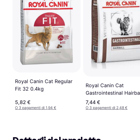
Royal Canin Cat Regular
Royal Canin Cat
Fit 32 0.4kg
Gastrointestinal Hairba
400 g
5,82 €
7,44 €
O 3 pagamenti di 1,94 €
O 3 pagamenti di 2,48 €