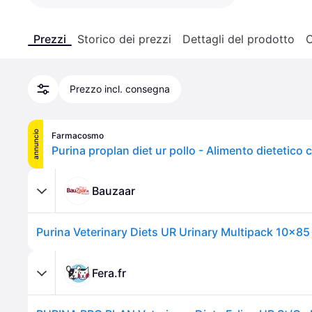
Prezzi
Storico dei prezzi
Dettagli del prodotto
C
Prezzo incl. consegna
annuncio
Farmacosmo
Bauzaar
Fera.fr