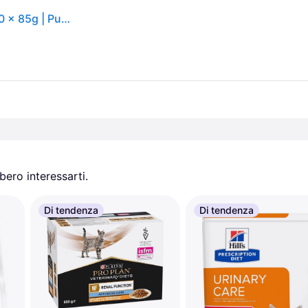
VETERINARY DIETS umido gatto Urinary con pollo 10 x 85g | Purinashop 10x85 g
ero interessarti.
Di tendenza
Di tendenza