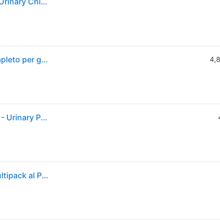
PURINA PRO PLAN Veterinary Diets Feline UR St/Ox Urinary Chicken 10x85 g
Purina proplan diet ur pollo - Alimento dietetico completo per gatti adulti con calcoli di struvite 850 gr
4,8
PURINA PRO PLAN Veterinary Diets Feline UR ST/OX - Urinary Pollo - 10 x 85 g
Purina Pro Plan Veterinary Diets Ur Urinary Gatto Multipack al Pollo 10X85G