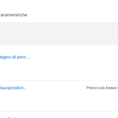
aratteristiche
vidaXL Letto per cani grigio 95,5x73,5x90 cm in legno di pino massiccio
Cuccia Per Cani In Legno Massello Di Pino Lettino Misure/colori Diversi Vidaxl
·
Prezzo più basso