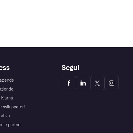
ess
Segui
aziende
aziende
 Klarna
r sviluppatori
rativo
me e partner