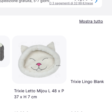
Spedizione gratuita
,
5-7 giorni
O 3 pagamenti di 32,99 €/mese
Mostra tutto
Trixie Lingo Blanke
Trixie Letto Mijou L 48 x P
37 x H 7 cm