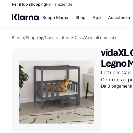
Per il tuo shopping
Per le aziende
Scopri Klarna
Shop
App
Assistenza
Klarna
/
Shopping
/
Case e Interni
/
Case
/
Animali domestici
Opzioni di pagame
Negozi
Opzioni di pagamen
Booking.c
vidaXL 
Paga ora
Unieuro
Paga in 3 rate
Media Wor
Legno M
Paga dopo 30 giorni
eBay
Finanziamento
Zalando
Letti per Cani
Confronta i pr
Da 3 pagamenti 
Elenco negozi