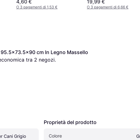
4,60 €
19,99 €
O 3 pagamenti di 1,53 €
O 3 pagamenti di 6,66 €
o 95.5x73.5x90 cm In Legno Massello 
 economica tra 
2
 negozi.
Proprietà del prodotto
Colore
 Cani Grigio 
G