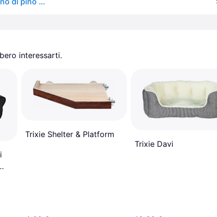
vidaXL Letto per cani grigio 95,5x73,5x90 cm in legno di pino massiccio
ero interessarti.
Trixie Shelter & Platform
Trixie Davi
i