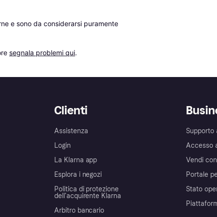
erne e sono da considerarsi puramente 
re 
segnala problemi qui
.
Clienti
Busin
Assistenza
Supporto 
Login
Accesso 
La Klarna app
Vendi con
Esplora i negozi
Portale pe
Politica di protezione
Stato ope
dell'acquirente Klarna
Piattafor
Arbitro bancario