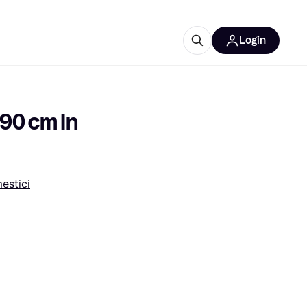
Login
Approfondimenti
ure per ufficio
re
Cos'è Klarna?
90 cm In 
estici
categorie