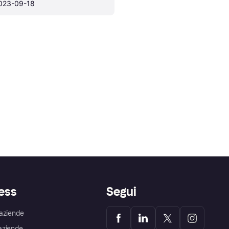
023-09-18
ess
Segui
aziende
aziende