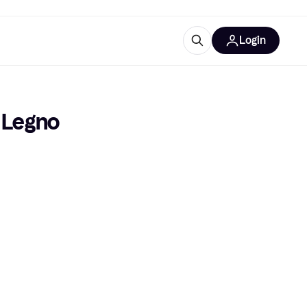
Login
Approfondimenti
ure per ufficio
re
Cos'è Klarna?
Legno 
categorie