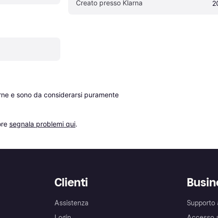
Creato presso Klarna
2
erne e sono da considerarsi puramente 
re 
segnala problemi qui
.
Clienti
Busin
Assistenza
Supporto 
Login
Accesso 