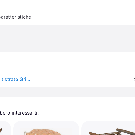
aratteristiche
Vidaxl Supporto Acquario 121x41x58 Cm Legno Multistrato Grigio Sonoma
ero interessarti.