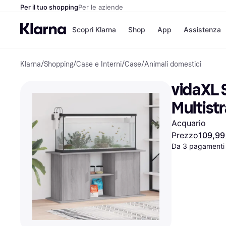
Per il tuo shopping
Per le aziende
Scopri Klarna
Shop
App
Assistenza
Klarna
/
Shopping
/
Case e Interni
/
Case
/
Animali domestici
Opzioni di pagame
Negozi
Opzioni di pagamen
Booking.c
vidaXL 
Paga ora
Unieuro
Paga in 3 rate
Media Wor
Multist
Paga dopo 30 giorni
eBay
Finanziamento
Zalando
Acquario
Prezzo
109,99
Da 3 pagamenti
Elenco negozi