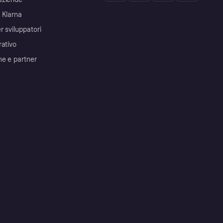
 Klarna
r sviluppatori
rativo
me e partner