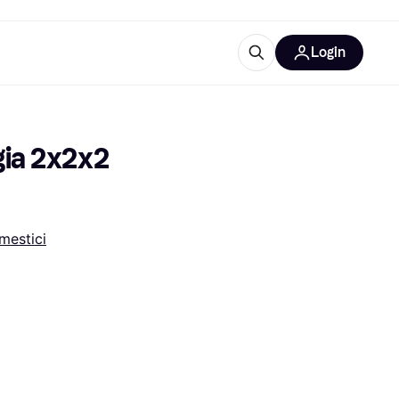
Login
Approfondimenti
ure per ufficio
re
Cos'è Klarna?
gia 2x2x2 
mestici
categorie