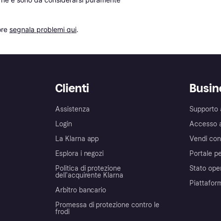
re 
segnala problemi qui
.
Clienti
Busin
Assistenza
Supporto 
Login
Accesso 
La Klarna app
Vendi con
Esplora i negozi
Portale pe
Politica di protezione
Stato ope
dell'acquirente Klarna
Piattafor
Arbitro bancario
Promessa di protezione contro le
frodi