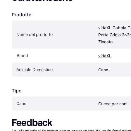
Prodotto
vidaXL Gabbia Ca
Nome del prodotto
Porta Grigia 2x2x
Zincato
Brand
vidaXL
Animale Domestico
Cane
Tipo
Cane
Cucce per cani
Feedback
Le informazioni riportate sopra provengono da varie fonti est