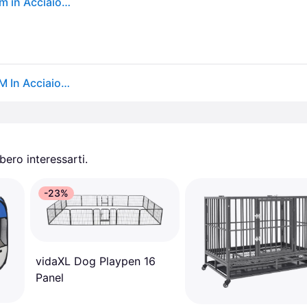
vidaXL Gabbia Cani con Tetto e Porta Grigia 2x2x2 m in Acciaio Zincato
Vidaxl Gabbia Cani Con Tetto E Porta Grigia 2x2x2 M In Acciaio Zincato
ero interessarti.
-23%
vidaXL Dog Playpen 16
Panel