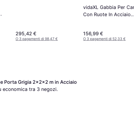
vidaXL Gabbia Per Ca
Con Ruote In Acciaio
92x62x76 cm - Nero
295,42 €
156,99 €
O 3 pagamenti di 98,47 €
O 3 pagamenti di 52,33 €
e Porta Grigia 2x2x2 m in Acciaio 
iù economica tra 
3
 negozi.