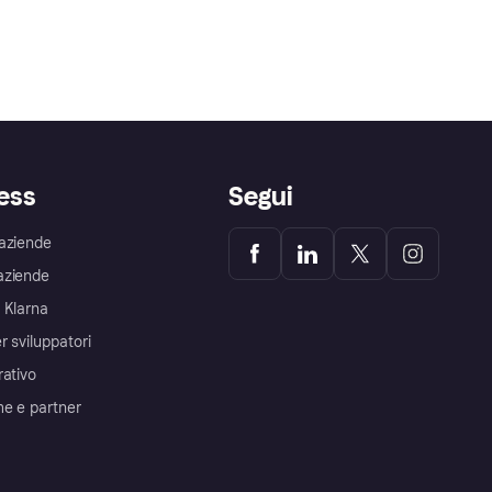
ess
Segui
aziende
aziende
 Klarna
r sviluppatori
rativo
me e partner