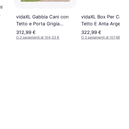
ni
vidaXL Gabbia Cani con
vidaXL Box Per Cani 
Tetto e Porta Grigia
Tetto E Anta Argento 
4x2x2 m in Acciaio
Acciaio Zincato
312,99 €
322,99 €
Zincato
O 3 pagamenti di 104,33 €
O 3 pagamenti di 107,66 €