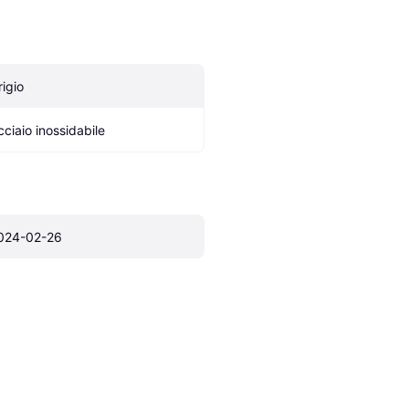
rigio
cciaio inossidabile
024-02-26