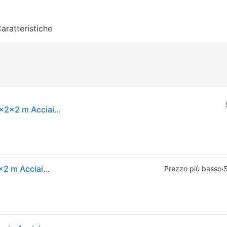
aratteristiche
vidaXL Cuccia per cani con tetto e porta Grigio 2x2x2 m Acciaio zincato
vidaXL Cuccia per cani con tetto e porta Grigio 2x2x2 m Acciaio zincato
·
Prezzo più basso
S