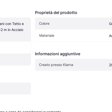
Proprietà del prodotto
Colore
ni con Tetto e 
G
2 m in Acciaio 
Materiale
A
Informazioni aggiuntive
Creato presso Klarna
2
erne e sono da considerarsi puramente 