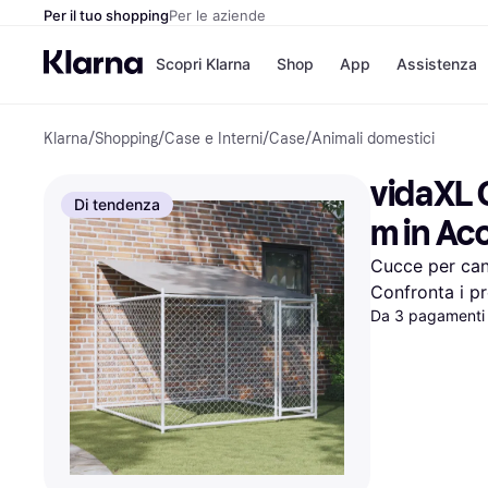
Per il tuo shopping
Per le aziende
Scopri Klarna
Shop
App
Assistenza
Klarna
/
Shopping
/
Case e Interni
/
Case
/
Animali domestici
Opzioni di pagame
Negozi
Opzioni di pagamen
Booking.c
vidaXL 
Paga ora
Unieuro
Di tendenza
Paga in 3 rate
Media Wor
m in Acc
Paga dopo 30 giorni
eBay
Finanziamento
Zalando
Cucce per can
Confronta i pr
Da 3 pagamenti 
Elenco negozi