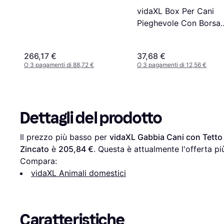
vidaXL Box Per Cani
Pieghevole Con Borsa
Trasporto Rosa
90x90x58 cm
266,17 €
37,68 €
O 3 pagamenti di 88,72 €
O 3 pagamenti di 12,56 €
Dettagli del prodotto
Il prezzo più basso per 
vidaXL Gabbia Cani con Tetto 
Zincato
 è 
205,84 €
. Questa è attualmente l'offerta p
Compara:
vidaXL Animali domestici
Caratteristiche