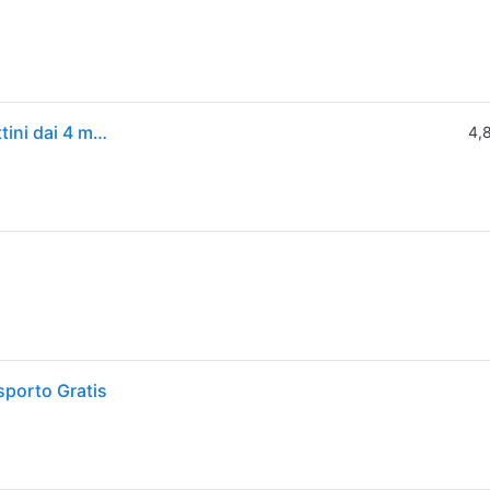
ROYAL CANIN Kitten 36 - Alimento completo per gattini dai 4 mesi al primo anno di vita 400 gr
4,
sporto Gratis