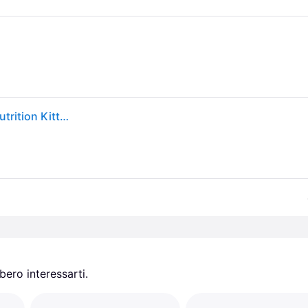
Royal Canin Italia - Royal Canin Italia Feline Health Nutrition Kitten 36 400 G
ero interessarti.