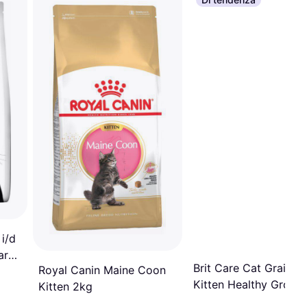
 i/d
are
Brit Care Cat Grain-F
Royal Canin Maine Coon
Kitten Healthy Growt
Kitten 2kg
Development 7kg