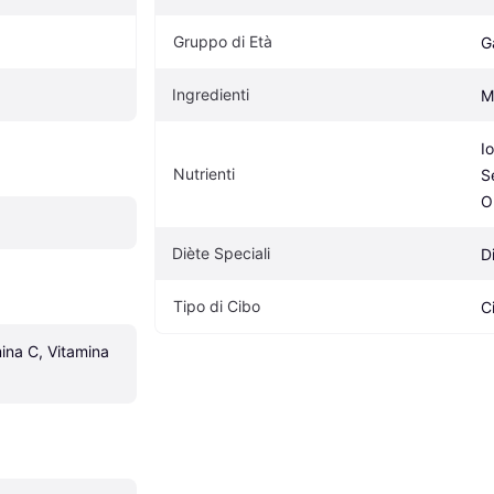
Gruppo di Età
Ga
Ingredienti
M
I
Nutrienti
S
O
Diète Speciali
D
Tipo di Cibo
C
ina C, Vitamina 