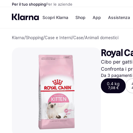
Per il tuo shopping
Per le aziende
Scopri Klarna
Shop
App
Assistenza
Klarna
/
Shopping
/
Case e Interni
/
Case
/
Animali domestici
Opzioni di pagame
Negozi
Opzioni di pagamen
Booking.c
Royal C
Paga ora
Unieuro
Paga in 3 rate
Media Wor
Cibo per gatti
Paga dopo 30 giorni
eBay
Finanziamento
Zalando
Confronta i pr
Da 3 pagamenti 
0.4 kg
7,08 €
Elenco negozi