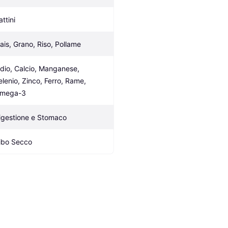
ttini
ais, Grano, Riso, Pollame
odio, Calcio, Manganese, 
elenio, Zinco, Ferro, Rame, 
mega-3
igestione e Stomaco
ibo Secco