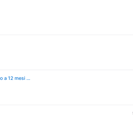
Royal Canin Kitten Alimento completo per gattini fino a 12 mesi di età 400G