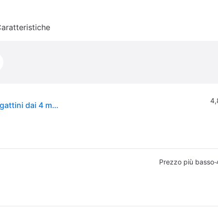
aratteristiche
4,
ROYAL CANIN Kitten 36 - Alimento completo per gattini dai 4 mesi al primo anno di vita 400 gr
·
Prezzo più basso