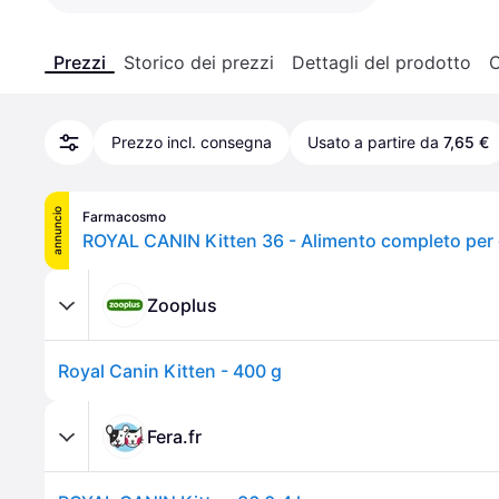
Prezzi
Storico dei prezzi
Dettagli del prodotto
C
Prezzo incl. consegna
Usato a partire da
7,65 €
annuncio
Farmacosmo
Zooplus
Royal Canin Kitten - 400 g
Fera.fr