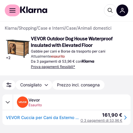
Per il tuo shopping
Per le aziende
Klarna
/
Shopping
/
Case e Interni
/
Case
/
Animali domestici
VEVOR Outdoor Dog House Waterproof 
Insulated with Elevated Floor
Gabbie per cani e Borse da trasporto per cani
Attualmente
esaurito
+
2
Da 3 pagamenti di 53,96 € con
Prova pagamenti flessibili*
Consigliato
Prezzo incl. consegna
Vevor
Esaurito
161,90 €
VEVOR Cuccia per Cani da Esterno Cuccia per Cani Isolata Impermeabile con Pavimento Rialzato in Legno Resistente ai Morsi con Struttura in Ferro Tetto Aperto da Esterno per Cani Taglia Media Grande
O 3 pagamenti di 53,96 €