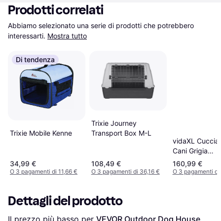
Prodotti correlati
Abbiamo selezionato una serie di prodotti che potrebbero 
interessarti.
Mostra tutto
Di tendenza
Trixie Journey
Trixie Mobile Kenne
Transport Box M-L
vidaXL Cuccia
Cani Grigia
96x60.5x87 c
34,99 €
108,49 €
160,99 €
Legno Massello
O 3 pagamenti di 11,66 €
O 3 pagamenti di 36,16 €
O 3 pagamenti di
Pino
Dettagli del prodotto
Il prezzo più basso per 
VEVOR Outdoor Dog House 