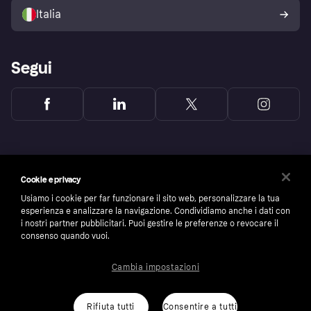
dell'acquirente Klarna
Italia
Segui
Cookie e privacy
Usiamo i cookie per far funzionare il sito web, personalizzare la tua
esperienza e analizzare la navigazione. Condividiamo anche i dati con
i nostri partner pubblicitari. Puoi gestire le preferenze o revocare il
consenso quando vuoi.
Cambia impostazioni
Copyright © 2005-2026 Klarna Bank AB (publ). Headquarters: Stockholm, Sweden. All
rights reserved. Klarna Bank AB (publ). Sveavägen 46, 111 34 Stockholm. Organization
number: 556737-0431
Rifiuta tutti
Consentire a tutti