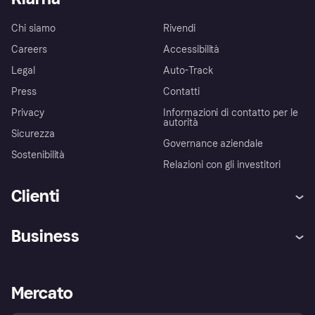
Chi siamo
Rivendi
Careers
Accessibilità
Legal
Auto-Track
Press
Contatti
Privacy
Informazioni di contatto per le
autorità
Sicurezza
Governance aziendale
Sostenibilità
Relazioni con gli investitori
Clienti
Assistenza
Arbitro bancario
Business
Login
Promessa di protezione contro
le frodi
Supporto aziende
Portale per sviluppatori
La Klarna app
Impostazioni sulla privacy
Accesso aziende
Stato operativo
Mercato
Esplora i negozi
Il tuo diritto di recesso
Vendi con Klarna
Piattaforme e partner
Politica di protezione