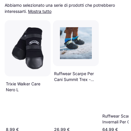
Abbiamo selezionato una serie di prodotti che potrebbero 
interessarti.
Mostra tutto
Ruffwear Scarpe Per
Cani Summit Trex -
Trixie Walker Care
Nero
Nero L
Ruffwear Scar
Invernali Per C
Polar Trex - No
8,99 €
26,99 €
64,99 €