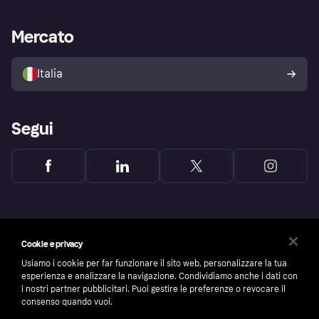
le frodi
Supporto aziende
Portale per sviluppatori
La Klarna app
Impostazioni sulla privacy
Accesso aziende
Stato operativo
Mercato
Esplora i negozi
Il tuo diritto di recesso
Vendi con Klarna
Piattaforme e partner
Politica di protezione
dell'acquirente Klarna
Italia
Segui
Cookie e privacy
Usiamo i cookie per far funzionare il sito web, personalizzare la tua
esperienza e analizzare la navigazione. Condividiamo anche i dati con
i nostri partner pubblicitari. Puoi gestire le preferenze o revocare il
consenso quando vuoi.