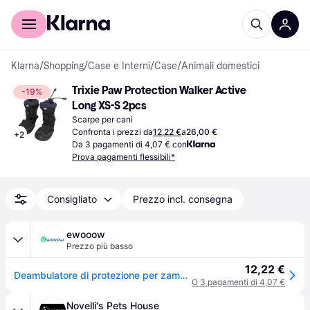
Per il tuo shopping
Per le aziende
Klarna
/
Shopping
/
Case e Interni
/
Case
/
Animali domestici
Trixie Paw Protection Walker Active 
-19%
Long XS-S 2pcs
Scarpe per cani
Confronta i prezzi da
12,22 €
a
26,00 €
+
2
Da 3 pagamenti di 4,07 € con
Prova pagamenti flessibili*
Consigliato
Prezzo incl. consegna
ewooow
Prezzo più basso
12,22 €
Deambulatore di protezione per zampe Trixie 19410
O 3 pagamenti di 4,07 €
Novelli's Pets House