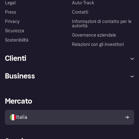
Legal
Auto-Track
Press
Contatti
Privacy
Informazioni di contatto per le
autorità
Sicurezza
Governance aziendale
Sostenibilità
Relazioni con gli investitori
Clienti
Assistenza
Arbitro bancario
Business
Login
Promessa di protezione contro
le frodi
Supporto aziende
Portale per sviluppatori
La Klarna app
Impostazioni sulla privacy
Accesso aziende
Stato operativo
Mercato
Esplora i negozi
Il tuo diritto di recesso
Vendi con Klarna
Piattaforme e partner
Politica di protezione
dell'acquirente Klarna
Italia