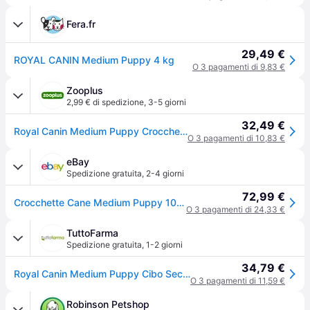
Fera.fr
29,49 €
ROYAL CANIN Medium Puppy 4 kg
O 3 pagamenti di 9,83 €
Zooplus
2,99 € di spedizione
,
3-5 giorni
32,49 €
Royal Canin Medium Puppy Crocchette per cane - 4 kg
O 3 pagamenti di 10,83 €
eBay
Spedizione gratuita
,
2-4 giorni
72,99 €
Crocchette Cane Medium Puppy 10 Kg Royal Canin + 2 Kg Omaggio
O 3 pagamenti di 24,33 €
TuttoFarma
Spedizione gratuita
,
1-2 giorni
34,79 €
Royal Canin Medium Puppy Cibo Secco per Cuccioli Taglia Media 4 kg
O 3 pagamenti di 11,59 €
Robinson Petshop