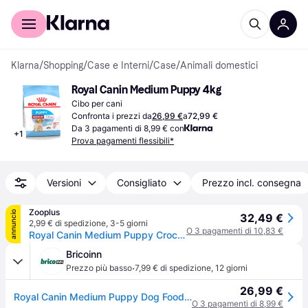
Per il tuo shopping
Per le aziende
Klarna
/
Shopping
/
Case e Interni
/
Case
/
Animali domestici
Royal Canin Medium Puppy 4kg
Cibo per cani
Confronta i prezzi da
26,99 €
a
72,99 €
Da 3 pagamenti di 8,99 € con
+
1
Prova pagamenti flessibili*
Versioni
Consigliato
Prezzo incl. consegna
Zooplus
annuncio
32,49 €
2,99 € di spedizione
,
3-5 giorni
O 3 pagamenti di 10,83 €
Royal Canin Medium Puppy Crocchette per cane - 4 kg
Bricoinn
·
Prezzo più basso
7,99 € di spedizione
,
12 giorni
26,99 €
Royal Canin Medium Puppy Dog Food 4kg Multicolor 4kg
O 3 pagamenti di 8,99 €