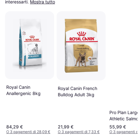
interessarti.
Mostra tutto
Royal Canin
Royal Canin French
Anallergenic 8kg
Bulldog Adult 3kg
Pro Plan Large
Athletic Salmon
14 kg 12kg
84,29 €
21,99 €
55,99 €
O 3 pagamenti di 28,09 €
O 3 pagamenti di 7,33 €
O 3 pagamenti di