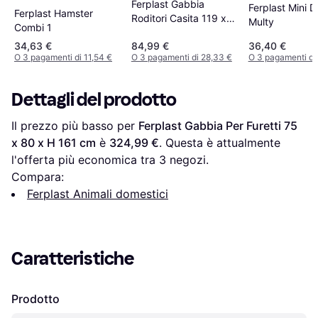
Ferplast Gabbia
Ferplast Mini 
Ferplast Hamster
Roditori Casita 119 x
Multy
Combi 1
58 x 60 cm
34,63 €
84,99 €
36,40 €
O 3 pagamenti di 11,54 €
O 3 pagamenti di 28,33 €
O 3 pagamenti di 
Dettagli del prodotto
Il prezzo più basso per 
Ferplast Gabbia Per Furetti 75 
x 80 x H 161 cm
 è 
324,99 €
. Questa è attualmente 
l'offerta più economica tra 
3
 negozi.
Compara:
Ferplast Animali domestici
Caratteristiche
Prodotto