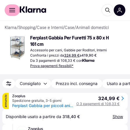
Per il tuo shopping
Per le aziende
Klarna
/
Shopping
/
Case e Interni
/
Case
/
Animali domestici
Ferplast Gabbia Per Furetti 75 x 80 x H 
161 cm
Accessorio per cani, Gabbie per Roditori, Interni
Confronta i prezzi da
324,99 €
a
419,90 €
Da 3 pagamenti di 108,33 € con
Prova pagamenti flessibili*
Consigliato
Prezzo incl. consegna
Usato a part
Zooplus
annuncio
324,99 €
Spedizione gratuita
,
3-5 giorni
O 3 pagamenti di 108,33 €
Ferplast Gabbia per piccoli animali Furet Tower - grigio: L 80 x P 75 x H 161 cm
Disponibile usato a partire da 
318,40 €
Show
Zooplus