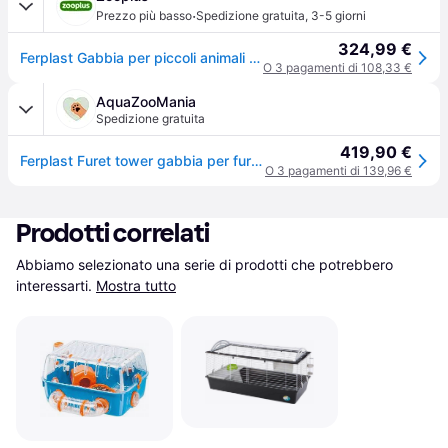
·
Prezzo più basso
Spedizione gratuita
,
3-5 giorni
324,99 €
Ferplast Gabbia per piccoli animali Furet Tower - grigio: L 80 x P 75 x H 161 cm
O 3 pagamenti di 108,33 €
AquaZooMania
Spedizione gratuita
419,90 €
Ferplast Furet tower gabbia per furetti
O 3 pagamenti di 139,96 €
Prodotti correlati
Abbiamo selezionato una serie di prodotti che potrebbero 
interessarti.
Mostra tutto