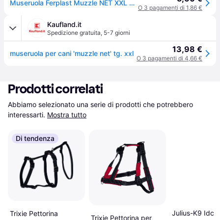
Museruola Ferplast Muzzle NET XXL Nero
O 3 pagamenti di 1,86 €
Kaufland.it
Spedizione gratuita
,
5-7 giorni
13,98 €
museruola per cani 'muzzle net' tg. xxl
O 3 pagamenti di 4,66 €
Prodotti correlati
Abbiamo selezionato una serie di prodotti che potrebbero 
interessarti.
Mostra tutto
Di tendenza
Julius-K9 Idc B
Trixie Pettorina
Trixie Pettorina per