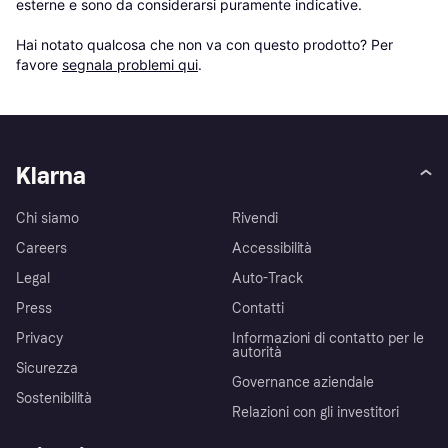
esterne e sono da considerarsi puramente indicative.

Hai notato qualcosa che non va con questo prodotto? Per 
favore 
segnala problemi qui
.
Klarna
Chi siamo
Rivendi
Careers
Accessibilità
Legal
Auto-Track
Press
Contatti
Privacy
Informazioni di contatto per le
autorità
Sicurezza
Governance aziendale
Sostenibilità
Relazioni con gli investitori