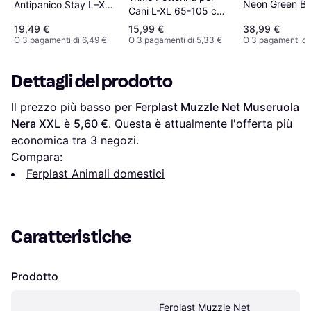
Neon Green Br
Antipanico Stay L–XL
Cani L-XL 65-105 cm
Extent
75–100 cm Circ.
Nero
19,49 €
15,99 €
38,99 €
Torace x H 2,5 cm
O 3 pagamenti di 6,49 €
O 3 pagamenti di 5,33 €
O 3 pagamenti di
Dettagli del prodotto
Il prezzo più basso per 
Ferplast Muzzle Net Museruola 
Nera XXL
 è 
5,60 €
. Questa è attualmente l'offerta più 
economica tra 
3
 negozi.
Compara:
Ferplast Animali domestici
Caratteristiche
Prodotto
Ferplast Muzzle Net 