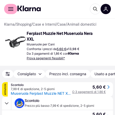
Per il tuo shopping
Per le aziende
Klarna
/
Shopping
/
Case e Interni
/
Case
/
Animali domestici
Ferplast Muzzle Net Museruola Nera 
XXL
Museruole per Cani
Confronta i prezzi da
5,60 €
a
13,98 €
Da 3 pagamenti di 1,86 € con
Prova pagamenti flessibili*
Consigliato
Prezzo incl. consegna
Usato a part
Scontolo
annuncio
5,60 €
7,99 € di spedizione
,
2-5 giorni
O 3 pagamenti di 1,86 €
Museruola Ferplast Muzzle NET XXL Nero
Scontolo
·
Prezzo più basso
7,99 € di spedizione
,
2-5 giorni
5,60 €