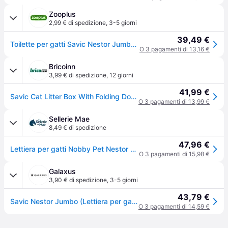
Zooplus
2,99 € di spedizione
,
3-5 giorni
39,49 €
Toilette per gatti Savic Nestor Jumbo - grigio chiaro / bianco
O 3 pagamenti di 13,16 €
Bricoinn
3,99 € di spedizione
,
12 giorni
41,99 €
Savic Cat Litter Box With Folding Door Bianco
O 3 pagamenti di 13,99 €
Sellerie Mae
8,49 € di spedizione
47,96 €
Lettiera per gatti Nobby Pet Nestor Jumbo - Gris
O 3 pagamenti di 15,98 €
Galaxus
3,90 € di spedizione
,
3-5 giorni
43,79 €
Savic Nestor Jumbo (Lettiera per gatti chiusa), Lettiera per gatti
O 3 pagamenti di 14,59 €