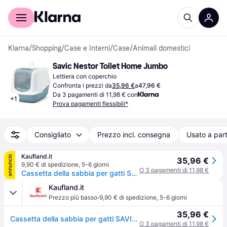
Per il tuo shopping
Per le aziende
Klarna
/
Shopping
/
Case e Interni
/
Case
/
Animali domestici
Savic Nestor Toilet Home Jumbo
Lettiera con coperchio
Confronta i prezzi da
35,96 €
a
47,96 €
Da 3 pagamenti di 11,98 € con
+
1
Prova pagamenti flessibili*
Consigliato
Prezzo incl. consegna
Usato a part
Kaufland.it
annuncio
35,96 €
9,90 € di spedizione
,
5-6 giorni
O 3 pagamenti di 11,98 €
Cassetta della sabbia per gatti SAVIC Nestor Jumbo Bianco-Grigio – 66,5x48,5x46,5 cm – 1 pz.
Kaufland.it
·
Prezzo più basso
9,90 € di spedizione
,
5-6 giorni
35,96 €
Cassetta della sabbia per gatti SAVIC Nestor Jumbo Bianco-Grigio – 66,5x48,5x46,5 cm – 1 pz.
O 3 pagamenti di 11,98 €