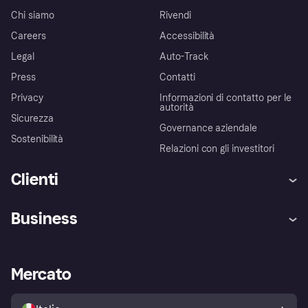
Chi siamo
Rivendi
Careers
Accessibilità
Legal
Auto-Track
Press
Contatti
Privacy
Informazioni di contatto per le
autorità
Sicurezza
Governance aziendale
Sostenibilità
Relazioni con gli investitori
Clienti
Assistenza
Arbitro bancario
Business
Login
Promessa di protezione contro
le frodi
Supporto aziende
Portale per sviluppatori
La Klarna app
Impostazioni sulla privacy
Accesso aziende
Stato operativo
Mercato
Esplora i negozi
Il tuo diritto di recesso
Vendi con Klarna
Piattaforme e partner
Politica di protezione
dell'acquirente Klarna