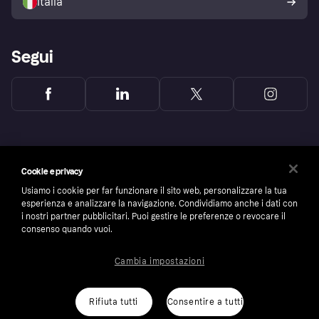
Italia
Segui
Cookie e privacy
Usiamo i cookie per far funzionare il sito web, personalizzare la tua
esperienza e analizzare la navigazione. Condividiamo anche i dati con
i nostri partner pubblicitari. Puoi gestire le preferenze o revocare il
consenso quando vuoi.
Cambia impostazioni
Copyright © 2005-2026 Klarna Bank AB (publ). Headquarters: Stockholm, Sweden. All
rights reserved. Klarna Bank AB (publ). Sveavägen 46, 111 34 Stockholm. Organization
number: 556737-0431
Rifiuta tutti
Consentire a tutti
Cookies
Klarna.com