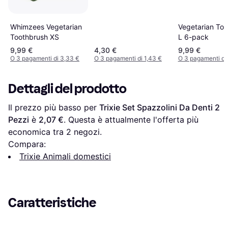
Whimzees Vegetarian
Vegetarian To
Toothbrush XS
L 6-pack
9,99 €
4,30 €
9,99 €
O 3 pagamenti di 3,33 €
O 3 pagamenti di 1,43 €
O 3 pagamenti di
Dettagli del prodotto
Il prezzo più basso per 
Trixie Set Spazzolini Da Denti 2 
Pezzi
 è 
2,07 €
. Questa è attualmente l'offerta più 
economica tra 
2
 negozi.
Compara:
Trixie Animali domestici
Caratteristiche