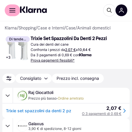
Per il tuo shopping
Per le aziende
Klarna
/
Shopping
/
Case e Interni
/
Case
/
Animali domestici
Trixie Set Spazzolini Da Denti 2 Pezzi
Di tendenza
Cura dei denti del cane
Confronta i prezzi da
2,07 €
a
10,64 €
Da 3 pagamenti di 0,69 € con
+
3
Prova pagamenti flessibili*
Consigliato
Prezzo incl. consegna
Raj Giocattoli
·
Prezzo più basso
Ordine arretrato
2,07 €
Trixie set spazzolini da denti 2 pz
O 3 pagamenti di 0,69 €
Galaxus
3,90 € di spedizione
,
8-12 giorni