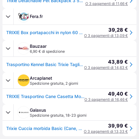
Trixie Detachable Pet Backpack 3 50x50x60 Cm Grigio
O 3 pagamenti di 11,66 €
Fera.fr
39,28 €
TRIXIE Box portapacchi in nylon 60 x 50 x 50 cm 7 kg
O 3 pagamenti di 13,09 €
Bauzaar
6,90 € di spedizione
43,89 €
Trasportino Kennel Basic Trixie Taglia S - Kennel cane - Trasportino cane - 1° ORDINE? scegli tra BZR5 - BZR20 + 200 pt fedeltà
O 3 pagamenti di 14,63 €
Arcaplanet
Spedizione gratuita
,
2 giorni
49,40 €
TRIXIE Trasportino Cane Casetta Mobile S
O 3 pagamenti di 16,46 €
Galaxus
Spedizione gratuita
,
18-23 giorni
39,99 €
Trixie Cuccia morbida Basic (Cane, Lavabile, Pieghevole), Trasporto animali
O 3 pagamenti di 13,33 €