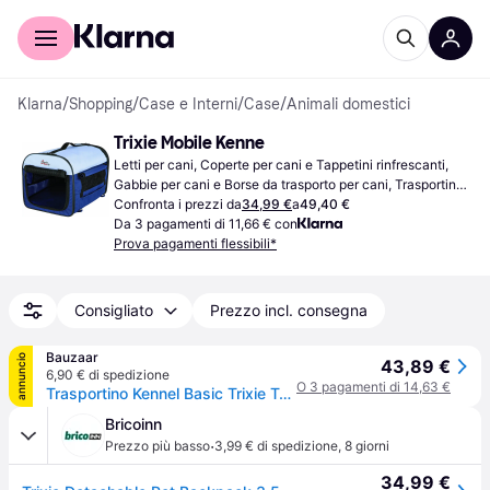
Per il tuo shopping
Per le aziende
Klarna
/
Shopping
/
Case e Interni
/
Case
/
Animali domestici
Trixie Mobile Kenne
Letti per cani, Coperte per cani e Tappetini rinfrescanti, 
Gabbie per cani e Borse da trasporto per cani, Trasportino, 
Trasportini per gatti
Confronta i prezzi da
34,99 €
a
49,40 €
Da 3 pagamenti di 11,66 € con
Prova pagamenti flessibili*
Consigliato
Prezzo incl. consegna
Bauzaar
annuncio
43,89 €
6,90 € di spedizione
O 3 pagamenti di 14,63 €
Trasportino Kennel Basic Trixie Taglia S - Kennel cane - Trasportino cane - 1° ORDINE? scegli tra BZR5 - BZR20 + 200 pt fedeltà
Bricoinn
·
Prezzo più basso
3,99 € di spedizione
,
8 giorni
34,99 €