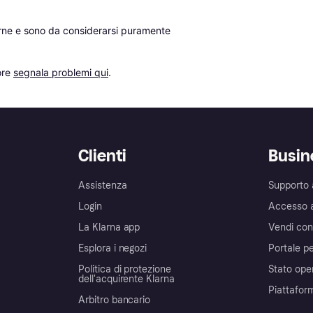
erne e sono da considerarsi puramente 
re 
segnala problemi qui
.
Clienti
Busin
Assistenza
Supporto 
Login
Accesso 
La Klarna app
Vendi con
Esplora i negozi
Portale pe
Politica di protezione
Stato ope
dell'acquirente Klarna
Piattafor
Arbitro bancario