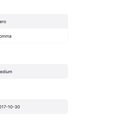
ero
omma
edium
017-10-30