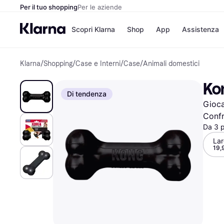
Per il tuo shopping
Per le aziende
Scopri Klarna
Shop
App
Assistenza
Klarna
/
Shopping
/
Case e Interni
/
Case
/
Animali domestici
Opzioni di pagame
Negozi
Opzioni di pagamen
Booking.c
Ko
Paga ora
Unieuro
Di tendenza
Paga in 3 rate
Media Wor
Gioca
Paga dopo 30 giorni
eBay
Finanziamento
Zalando
Confr
Da 3 
La
19,
Elenco negozi