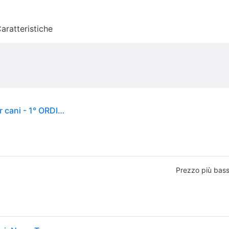
aratteristiche
Kong Goodie Bone Medium - Extreme - Giochi per cani - 1° ORDINE? scegli tra BZR5 - BZR20 + 200 pt fedeltà
Prezzo più bas