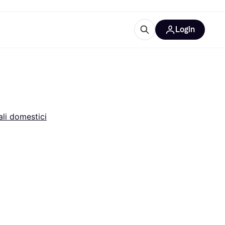
Login
Approfondimenti
ure per ufficio
re
Cos'è Klarna?
li domestici
categorie