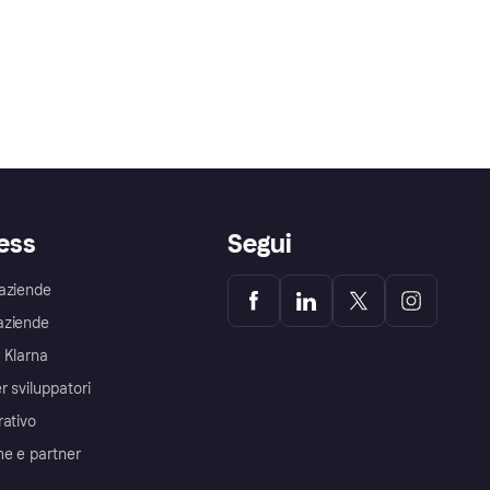
ess
Segui
aziende
aziende
 Klarna
r sviluppatori
rativo
me e partner