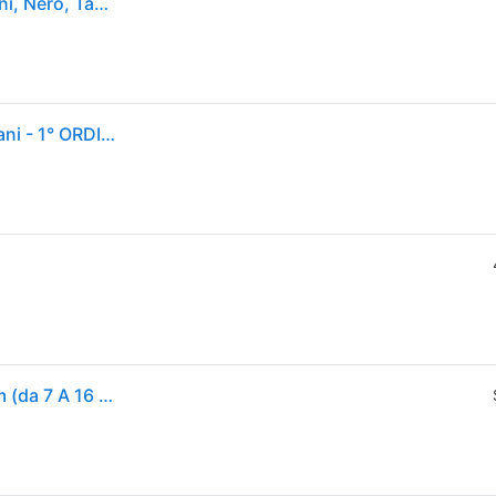
KONG Extreme Goodie Bone Osso in Gomma per Cani, Nero, Taglia Media
Kong Goodie Bone Medium - Extreme - Giochi per cani - 1° ORDINE? scegli tra BZR5 - BZR20 + 200 pt fedeltà
Kong Giocattolo Per Cani Kong Goodie Bone M 18cm (da 7 A 16 Kg)