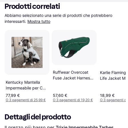
Prodotti correlati
Abbiamo selezionato una serie di prodotti che potrebbero 
interessarti.
Mostra tutto
Ruffwear Overcoat
Karlie Flaming
Fuse Jacket Harness
Life Jacket M
Kentucky Mantella
Combo XL
Impermeabile per Cani
160g Bleu
77,99 €
57,60 €
18,99 €
O 3 pagamenti di 25,99 €
O 3 pagamenti di 19,20 €
O 3 pagamenti di
Dettagli del prodotto
Il prezzo più basso per 
Trixie Impermeabile Tarbes 