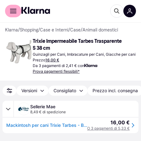
Per il tuo shopping
Per le aziende
Klarna
/
Shopping
/
Case e Interni
/
Case
/
Animali domestici
Trixie Impermeabile Tarbes Trasparente 
S 38 cm
Guinzagli per Cani, Imbracature per Cani, Giacche per cani
Prezzo
16,00 €
Da 3 pagamenti di 2,41 € con
Prova pagamenti flessibili*
Versioni
Consigliato
Prezzo incl. consegna
Sellerie Mae
8,49 € di spedizione
16,00 €
Mackintosh per cani Trixie Tarbes - Blanc
O 3 pagamenti di 5,33 €