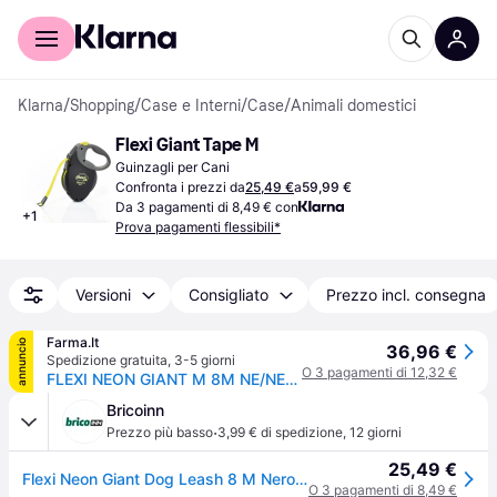
Per il tuo shopping
Per le aziende
Klarna
/
Shopping
/
Case e Interni
/
Case
/
Animali domestici
Flexi Giant Tape M
Guinzagli per Cani
Confronta i prezzi da
25,49 €
a
59,99 €
Da 3 pagamenti di 8,49 € con
+
1
Prova pagamenti flessibili*
Versioni
Consigliato
Prezzo incl. consegna
Farma.It
annuncio
36,96 €
Spedizione gratuita
,
3-5 giorni
O 3 pagamenti di 12,32 €
FLEXI NEON GIANT M 8M NE/NEON
Bricoinn
·
Prezzo più basso
3,99 € di spedizione
,
12 giorni
25,49 €
Flexi Neon Giant Dog Leash 8 M Nero S-M
O 3 pagamenti di 8,49 €