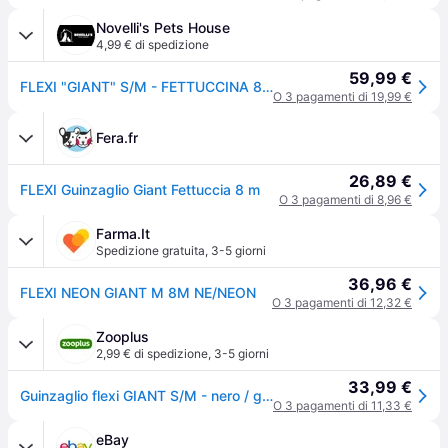
Novelli's Pets House
4,99 € di spedizione
59,99 €
FLEXI "GIANT" S/M - FETTUCCINA 8 m MAX 25 KG
O 3 pagamenti di 19,99 €
Fera.fr
26,89 €
FLEXI Guinzaglio Giant Fettuccia 8 m
O 3 pagamenti di 8,96 €
Farma.It
Spedizione gratuita
,
3-5 giorni
36,96 €
FLEXI NEON GIANT M 8M NE/NEON
O 3 pagamenti di 12,32 €
Zooplus
2,99 € di spedizione
,
3-5 giorni
33,99 €
Guinzaglio flexi GIANT S/M - nero / giallo neon,
O 3 pagamenti di 11,33 €
eBay