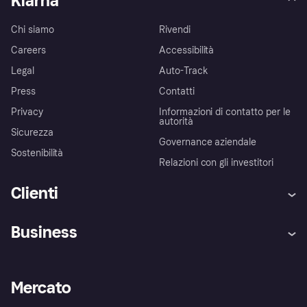
Klarna
Chi siamo
Rivendi
Careers
Accessibilità
Legal
Auto-Track
Press
Contatti
Privacy
Informazioni di contatto per le
autorità
Sicurezza
Governance aziendale
Sostenibilità
Relazioni con gli investitori
Clienti
Assistenza
Arbitro bancario
Business
Login
Promessa di protezione contro
le frodi
Supporto aziende
Portale per sviluppatori
La Klarna app
Impostazioni sulla privacy
Accesso aziende
Stato operativo
Mercato
Esplora i negozi
Il tuo diritto di recesso
Vendi con Klarna
Piattaforme e partner
Politica di protezione