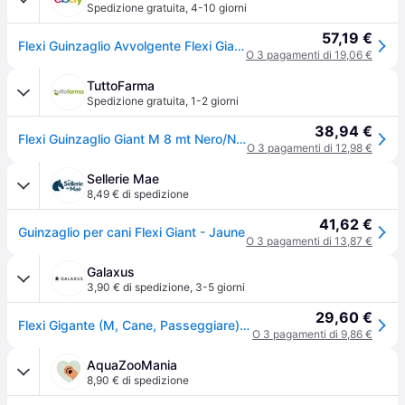
Spedizione gratuita
,
4-10 giorni
57,19 €
Flexi Guinzaglio Avvolgente Flexi Giant Cinghia Riflettente M/8m Max 25kg
O 3 pagamenti di 19,06 €
TuttoFarma
Spedizione gratuita
,
1-2 giorni
38,94 €
Flexi Guinzaglio Giant M 8 mt Nero/Neon per cani grandi e forti
O 3 pagamenti di 12,98 €
Sellerie Mae
8,49 € di spedizione
41,62 €
Guinzaglio per cani Flexi Giant - Jaune
O 3 pagamenti di 13,87 €
Galaxus
3,90 € di spedizione
,
3-5 giorni
29,60 €
Flexi Gigante (M, Cane, Passeggiare), Collare + Guinzaglio
O 3 pagamenti di 9,86 €
AquaZooMania
8,90 € di spedizione