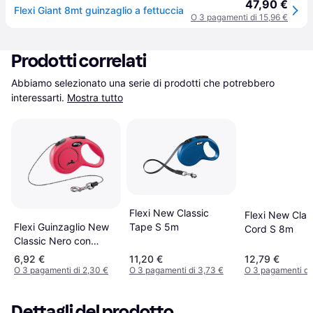
47,90 €
Flexi Giant 8mt guinzaglio a fettuccia
O 3 pagamenti di 15,96 €
Prodotti correlati
Abbiamo selezionato una serie di prodotti che potrebbero 
interessarti.
Mostra tutto
Flexi New Classic
Flexi New Clas
Flexi Guinzaglio New
Tape S 5m
Cord S 8m
Classic Nero con
Corda 3 mt
6,92 €
11,20 €
12,79 €
O 3 pagamenti di 2,30 €
O 3 pagamenti di 3,73 €
O 3 pagamenti di
Dettagli del prodotto