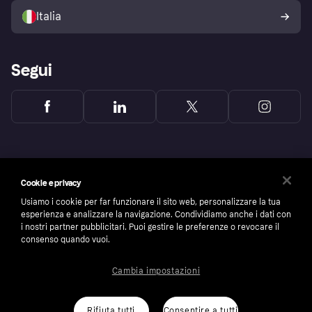
dell'acquirente Klarna
Italia
Segui
Cookie e privacy
Usiamo i cookie per far funzionare il sito web, personalizzare la tua
esperienza e analizzare la navigazione. Condividiamo anche i dati con
i nostri partner pubblicitari. Puoi gestire le preferenze o revocare il
consenso quando vuoi.
Cambia impostazioni
Copyright © 2005-2026 Klarna Bank AB (publ). Headquarters: Stockholm, Sweden. All
rights reserved. Klarna Bank AB (publ). Sveavägen 46, 111 34 Stockholm. Organization
number: 556737-0431
Rifiuta tutti
Consentire a tutti