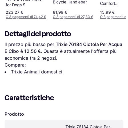
Bicycle Handlebar
Comfort
for Dogs S
Catarinfrange
223,27 €
81,99 €
15,99 €
O 3 pagamenti di 74,42 €
O 3 pagamenti di 27,33 €
O 3 pagamenti di
Dettagli del prodotto
Il prezzo più basso per 
Trixie 76184 Ciotola Per Acqua 
E Cibo
 è 
12,50 €
. Questa è attualmente l'offerta più 
economica tra 
2
 negozi.
Compara:
Trixie Animali domestici
Caratteristiche
Prodotto
Trixie 76184 Ciotola Per 