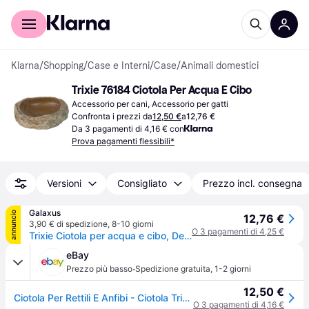
Per il tuo shopping
Per le aziende
Klarna
/
Shopping
/
Case e Interni
/
Case
/
Animali domestici
Trixie 76184 Ciotola Per Acqua E Cibo
Accessorio per cani, Accessorio per gatti
Confronta i prezzi da
12,50 €
a
12,76 €
Da 3 pagamenti di 4,16 € con
Prova pagamenti flessibili*
Versioni
Consigliato
Prezzo incl. consegna
Galaxus
annuncio
12,76 €
3,90 € di spedizione
,
8-10 giorni
O 3 pagamenti di 4,25 €
Trixie Ciotola per acqua e cibo, Decorazione terrario
eBay
·
Prezzo più basso
Spedizione gratuita
,
1-2 giorni
12,50 €
Ciotola Per Rettili E Anfibi - Ciotola Trixie Per Acqua E Mangime Stilizzata
O 3 pagamenti di 4,16 €