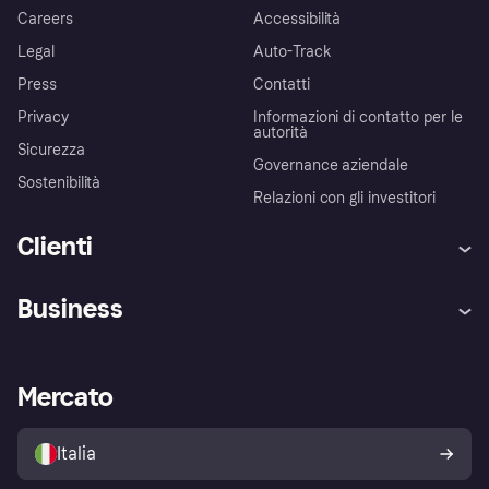
Careers
Accessibilità
Legal
Auto-Track
Press
Contatti
Privacy
Informazioni di contatto per le
autorità
Sicurezza
Governance aziendale
Sostenibilità
Relazioni con gli investitori
Clienti
Assistenza
Arbitro bancario
Business
Login
Promessa di protezione contro
le frodi
Supporto aziende
Portale per sviluppatori
La Klarna app
Impostazioni sulla privacy
Accesso aziende
Stato operativo
Mercato
Esplora i negozi
Il tuo diritto di recesso
Vendi con Klarna
Piattaforme e partner
Politica di protezione
dell'acquirente Klarna
Italia