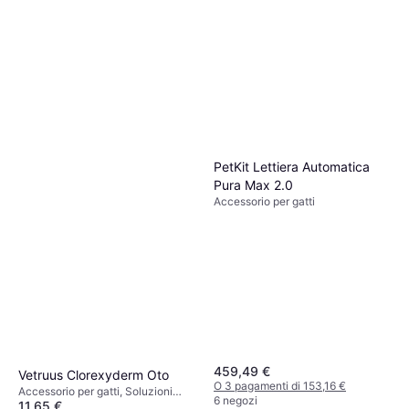
PetKit Lettiera Automatica
Pura Max 2.0
Accessorio per gatti
459,49 €
Vetruus Clorexyderm Oto
O 3 pagamenti di 153,16 €
Accessorio per gatti, Soluzioni
6 negozi
11,65 €
auricolari per cani