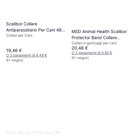
Scalibor Collare
Antiparassitario Per Cani 48
MSD Animal Health Scalibor
Collari per Cani
cm
Protector Band Collare
Collari e guinzagli per cani
Antiparassitario 65 cm
20,48 €
19,46 €
O 3 pagamenti di 6,82 €
O 3 pagamenti di 6,48 €
9+ negozi
9+ negozi
Ceva Vectra 3D Spoton 3P