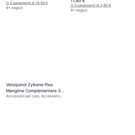
11,40 €
O 3 pagamenti di 16,99 €
O 3 pagamenti di 3,80 €
9+ negozi
9+ negozi
Vetoquinol Zylkene Plus
Mangime Complementare 30
Accessorio per cani, Accessorio
Capsule Da 75 mg
per gatti