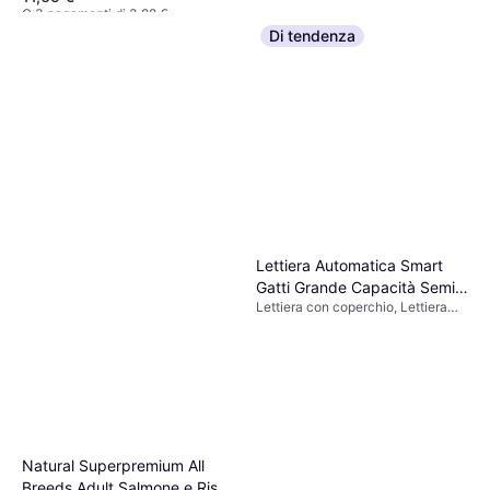
O 3 pagamenti di 3,88 €
9+ negozi
Di tendenza
Lettiera Automatica Smart
Gatti Grande Capacità Semi-
Lettiera con coperchio, Lettiera
Chiusa
automatica per gatti con grande
capacità e design semi chiuso
Natural Superpremium All
Breeds Adult Salmone e Riso