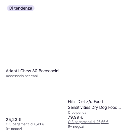
Di tendenza
Adaptil Chew 30 Bocconcini
Accessorio per cani
Hill's Diet z/d Food
Sensitivities Dry Dog Food
Cibo per cani
10kg
79,99 €
25,23 €
O 3 pagamenti di 26,66 €
O 3 pagamenti di 8,41 €
9+ negozi
9+ negozi