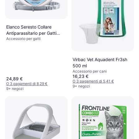
Elanco Seresto Collare
Antiparassitario per Gatti
Accessorio per gatti
1,25g
Virbac Vet Aquadent Fr3sh
500 ml
Accessorio per cani
16,23 €
24,89 €
O 3 pagamenti di 5,41 €
O 3 pagamenti di 8,29 €
9+ negozi
9+ negozi