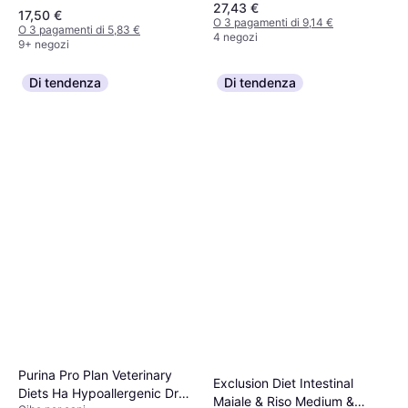
27,43 €
Antiabbaio, Collari per Cani
17,50 €
O 3 pagamenti di 9,14 €
O 3 pagamenti di 5,83 €
4 negozi
9+ negozi
Di tendenza
Di tendenza
Purina Pro Plan Veterinary
Exclusion Diet Intestinal
Diets Ha Hypoallergenic Dry
Maiale & Riso Medium &