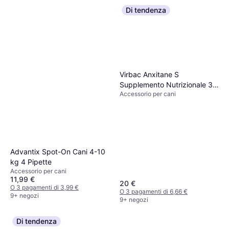
Di tendenza
Virbac Anxitane S
Supplemento Nutrizionale 30
Accessorio per cani
Compresse
Advantix Spot-On Cani 4-10
kg 4 Pipette
Accessorio per cani
11,99 €
20 €
O 3 pagamenti di 3,99 €
O 3 pagamenti di 6,66 €
9+ negozi
9+ negozi
Di tendenza