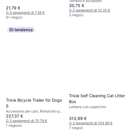
Terrario e Accessori
30,75 €
21,79 €
O 3 pagamenti di 10,25 €
O 3 pagamenti di 7,26 €
3 negozi
9+ negozi
Di tendenza
Trixie Self Cleaning Cat Litter
Trixie Bicycle Trailer for Dogs
Box
S
Lettiera con coperchio
Accessorio per cani, Rimorchio per
227,37 €
Bicicletta per Cani
313,99 €
O 3 pagamenti di 75,79 €
O 3 pagamenti di 104,66 €
1 negozio
7 negozi