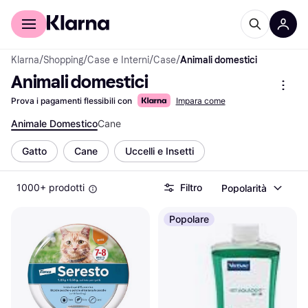
Per il tuo shopping
Per le aziende
Klarna
/
Shopping
/
Case e Interni
/
Case
/
Animali domestici
Animali domestici
Prova i pagamenti flessibili con
Impara come
Animale Domestico
Cane
Gatto
Cane
Uccelli e Insetti
1000+ prodotti
Filtro
Popolarità
Popolare