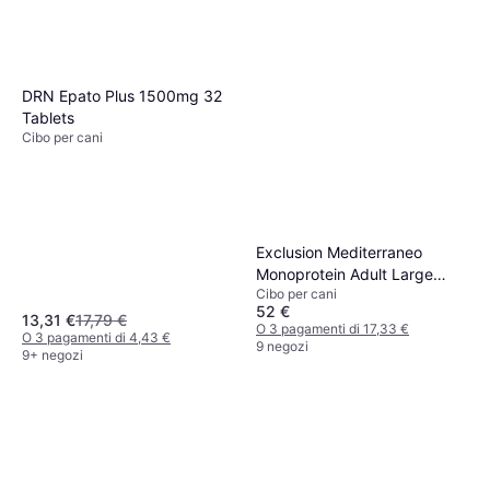
DRN Epato Plus 1500mg 32
Tablets
Cibo per cani
Exclusion Mediterraneo
Monoprotein Adult Large
Cibo per cani
Breed con Manzo - 12 kg
52 €
13,31 €
17,79 €
O 3 pagamenti di 17,33 €
O 3 pagamenti di 4,43 €
9 negozi
9+ negozi