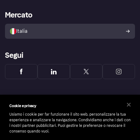
Supporto aziende
Portale per sviluppatori
La Klarna app
Impostazioni sulla privacy
Accesso aziende
Stato operativo
Mercato
Esplora i negozi
Il tuo diritto di recesso
Vendi con Klarna
Piattaforme e partner
Politica di protezione
dell'acquirente Klarna
Italia
Segui
Cookie e privacy
Usiamo i cookie per far funzionare il sito web, personalizzare la tua
esperienza e analizzare la navigazione. Condividiamo anche i dati con
i nostri partner pubblicitari. Puoi gestire le preferenze o revocare il
consenso quando vuoi.