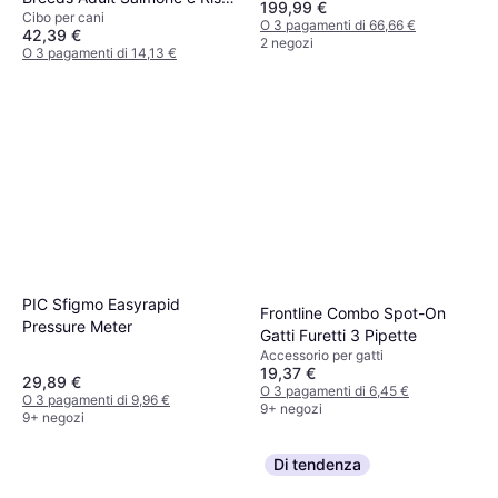
199,99 €
Cibo per cani
2 x 12 kg
O 3 pagamenti di 66,66 €
42,39 €
2 negozi
O 3 pagamenti di 14,13 €
9+ negozi
PIC Sfigmo Easyrapid
Frontline Combo Spot-On
Pressure Meter
Gatti Furetti 3 Pipette
Accessorio per gatti
19,37 €
29,89 €
O 3 pagamenti di 6,45 €
O 3 pagamenti di 9,96 €
9+ negozi
9+ negozi
Di tendenza