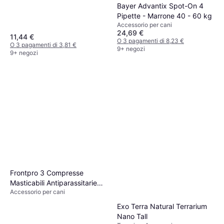
Bayer Advantix Spot-On 4
Pipette - Marrone 40 - 60 kg
Accessorio per cani
24,69 €
11,44 €
O 3 pagamenti di 8,23 €
O 3 pagamenti di 3,81 €
9+ negozi
9+ negozi
Frontpro 3 Compresse
Masticabili Antiparassitarie
Accessorio per cani
Pulci e Zecche 4-10kg
Exo Terra Natural Terrarium
Nano Tall