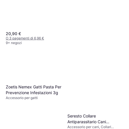
20,90 €
O 3 pagamenti di 6,96 €
9+ negozi
FM Vet Paraf Blu Spray 200
ml
Accessorio per cani
12 €
O 3 pagamenti di 4,00 €
Zoetis Nemex Gatti Pasta Per
9+ negozi
Prevenzione Infestazioni 3g
Accessorio per gatti
Seresto Collare
Antiparassitario Cani
Accessorio per cani, Collari
Superiori 8 Kg 70 cm