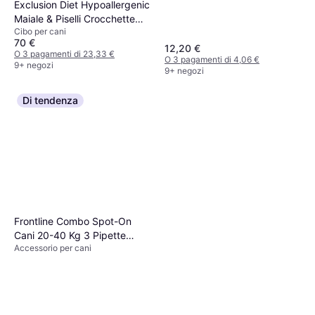
Exclusion Diet Hypoallergenic
Maiale & Piselli Crocchette
Cibo per cani
Cani - Set Ö 2 x 12 kg 12kg
70 €
12,20 €
O 3 pagamenti di 23,33 €
O 3 pagamenti di 4,06 €
9+ negozi
9+ negozi
Di tendenza
Frontline Combo Spot-On
Cani 20-40 Kg 3 Pipette
Accessorio per cani
Monodose