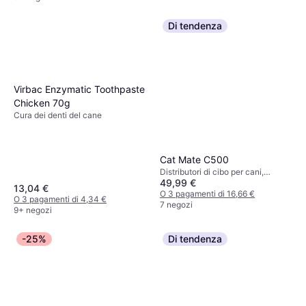
Di tendenza
Virbac Enzymatic Toothpaste
Chicken 70g
Cura dei denti del cane
Cat Mate C500
Distributori di cibo per cani,
49,99 €
Distributori di cibo per gatti
13,04 €
O 3 pagamenti di 16,66 €
O 3 pagamenti di 4,34 €
7 negozi
9+ negozi
-25%
Di tendenza