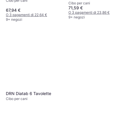
Cibo per cani
Dog Food 11kg
Cibo per cani
Large Breed - Set Ö 2 x 12
71,59 €
kg 12kg
67,94 €
O 3 pagamenti di 23,86 €
O 3 pagamenti di 22,64 €
9+ negozi
9+ negozi
DRN Diatab 6 Tavolette
Cibo per cani