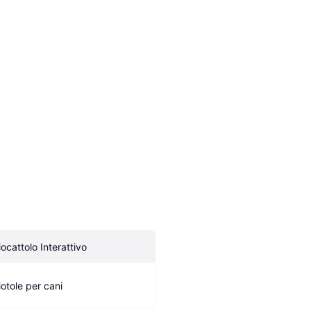
iocattolo Interattivo
iotole per cani