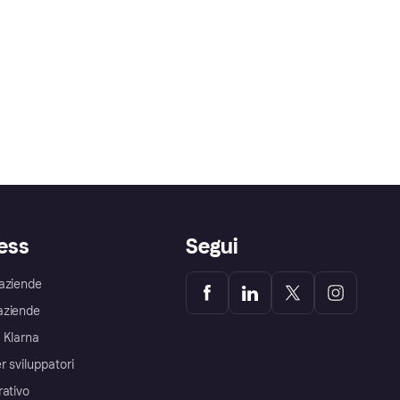
ess
Segui
aziende
aziende
 Klarna
r sviluppatori
rativo