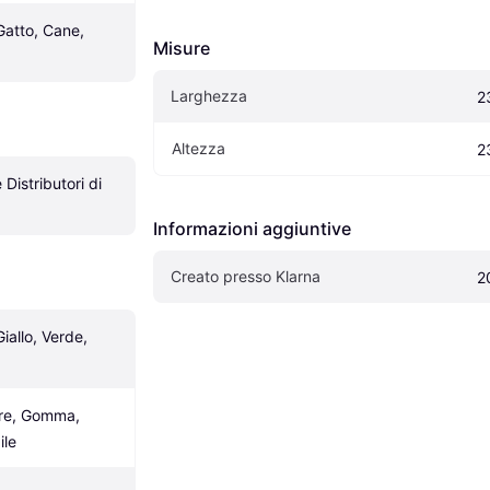
 Gatto, Cane, 
Misure
Larghezza
2
Altezza
2
Distributori di 
Informazioni aggiuntive
Creato presso Klarna
2
iallo, Verde, 
ere, Gomma, 
ile