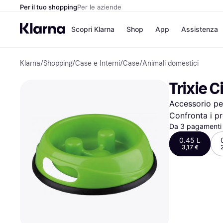
Per il tuo shopping
Per le aziende
Scopri Klarna
Shop
App
Assistenza
Klarna
/
Shopping
/
Case e Interni
/
Case
/
Animali domestici
Opzioni di pagame
Negozi
Opzioni di pagamen
Booking.c
Trixie C
Paga ora
Unieuro
Paga in 3 rate
Media Wor
Accessorio per
Paga dopo 30 giorni
eBay
Finanziamento
Zalando
Confronta i pr
Da 3 pagamenti 
0.45 L
3,17 €
Elenco negozi