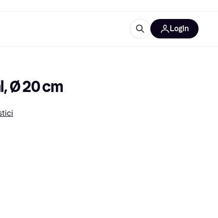
Login
Approfondimenti
ure per ufficio
re
Cos'è Klarna?
l, Ø 20 cm
tici
categorie