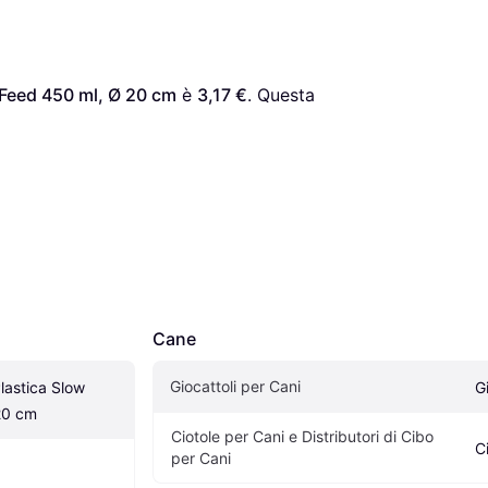
w Feed 450 ml, Ø 20 cm
 è 
3,17 €
. Questa 
Cane
Giocattoli per Cani
Plastica Slow 
G
20 cm
Ciotole per Cani e Distributori di Cibo 
C
per Cani