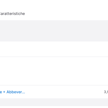
aratteristiche
4x Trixie alimentazione lenta (45cl), Ciotola mangime + Abbeveratoio
3,