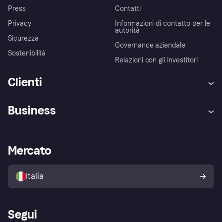
Press
Contatti
Privacy
Informazioni di contatto per le
autorità
Sicurezza
Governance aziendale
Sostenibilità
Relazioni con gli investitori
Clienti
Assistenza
Arbitro bancario
Business
Login
Promessa di protezione contro
le frodi
Supporto aziende
Portale per sviluppatori
La Klarna app
Impostazioni sulla privacy
Accesso aziende
Stato operativo
Mercato
Esplora i negozi
Il tuo diritto di recesso
Vendi con Klarna
Piattaforme e partner
Politica di protezione
dell'acquirente Klarna
Italia
Segui