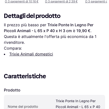
140 x H 75–110 cm
O 3 pagamenti di 10,16 €
O 3 pagamenti di 2,39 €
O 3 pagamenti di
Dettagli del prodotto
Il prezzo più basso per 
Trixie Ponte In Legno Per 
Piccoli Animali - L 65 x P 40 x H 3 cm
 è 
19,90 €
. 
Questa è attualmente l'offerta più economica da 1 
rivenditore.
Compara:
Trixie Animali domestici
Caratteristiche
Prodotto
Trixie Ponte In Legno Per 
Nome del prodotto
Piccoli Animali - L 65 x P 40 