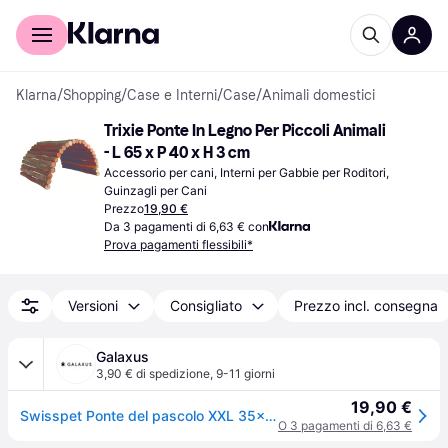
Per il tuo shopping
Per le aziende
Klarna
/
Shopping
/
Case e Interni
/
Case
/
Animali domestici
Trixie Ponte In Legno Per Piccoli Animali 
- L 65 x P 40 x H 3 cm
Accessorio per cani, Interni per Gabbie per Roditori, 
Guinzagli per Cani
Prezzo
19,90 €
Da 3 pagamenti di 6,63 € con
Prova pagamenti flessibili*
Versioni
Consigliato
Prezzo incl. consegna
Galaxus
3,90 € di spedizione
,
9-11 giorni
19,90 €
Swisspet Ponte del pascolo XXL 35x65cm, Arredamento gabbia roditori
O 3 pagamenti di 6,63 €