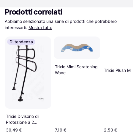
Prodotti correlati
Abbiamo selezionato una serie di prodotti che potrebbero 
interessarti.
Mostra tutto
Di tendenza
Trixie Mimi Scratching
Trixie Plush M
Wave
Trixie Divisorio di
Protezione a 2
Elementi Nero L 85–
30,49 €
7,19 €
2,50 €