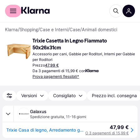
Per il tuo shopping
Per le aziende
Klarna
/
Shopping
/
Case e Interni
/
Case
/
Animali domestici
Trixie Casetta In Legno Fiammato 
50x26x31cm
Accessorio per cani, Gabbie per Roditori, Interni per Gabbie 
per Roditori
Prezzo
47,99 €
Da 3 pagamenti di 15,99 € con
Prova pagamenti flessibili*
Versioni
Consigliato
Prezzo incl. consegna
Galaxus
Spedizione gratuita
,
11-16 giorni
47,99 €
Trixie Casa di legno, Arredamento gabbia roditori
O 3 pagamenti di 15,99 €