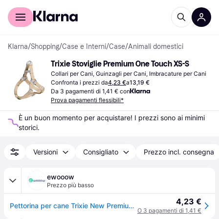
Per il tuo shopping
Per le aziende
Klarna
/
Shopping
/
Case e Interni
/
Case
/
Animali domestici
Trixie Stoviglie Premium One Touch XS-S
Collari per Cani, Guinzagli per Cani, Imbracature per Cani
Confronta i prezzi da
4,23 €
a
13,19 €
Da 3 pagamenti di 1,41 € con
Prova pagamenti flessibili*
È un buon momento per acquistare! I prezzi sono ai minimi 
storici.
Versioni
Consigliato
Prezzo incl. consegna
ewooow
Prezzo più basso
4,23 €
Pettorina per cane Trixie New Premium Rosso
O 3 pagamenti di 1,41 €