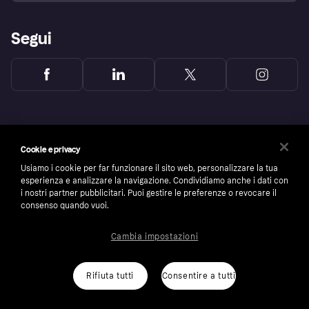
Segui
Cookie e privacy
Usiamo i cookie per far funzionare il sito web, personalizzare la tua
esperienza e analizzare la navigazione. Condividiamo anche i dati con
i nostri partner pubblicitari. Puoi gestire le preferenze o revocare il
consenso quando vuoi.
Cambia impostazioni
Copyright © 2005-2026 Klarna Bank AB (publ). Headquarters: Stockholm, Sweden. All
rights reserved. Klarna Bank AB (publ). Sveavägen 46, 111 34 Stockholm. Organization
number: 556737-0431
Rifiuta tutti
Consentire a tutti
Cookies
Klarna.com