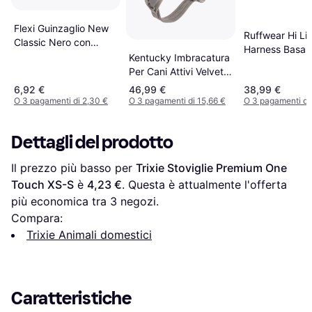
Flexi Guinzaglio New
Ruffwear Hi Li
Classic Nero con
Harness Basalt
Corda 3 mt
Kentucky Imbracatura
XXS
Per Cani Attivi Velvet -
Beige
6,92 €
46,99 €
38,99 €
O 3 pagamenti di 2,30 €
O 3 pagamenti di 15,66 €
O 3 pagamenti di
Dettagli del prodotto
Il prezzo più basso per 
Trixie Stoviglie Premium One 
Touch XS-S
 è 
4,23 €
. Questa è attualmente l'offerta 
più economica tra 
3
 negozi.
Compara:
Trixie Animali domestici
Caratteristiche