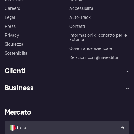
Careers
Accessibilità
Legal
Auto-Track
Press
Contatti
Privacy
Informazioni di contatto per le
autorità
Sicurezza
Governance aziendale
Sostenibilità
Relazioni con gli investitori
Clienti
Assistenza
Arbitro bancario
Business
Login
Promessa di protezione contro
le frodi
Supporto aziende
Portale per sviluppatori
La Klarna app
Impostazioni sulla privacy
Accesso aziende
Stato operativo
Mercato
Esplora i negozi
Il tuo diritto di recesso
Vendi con Klarna
Piattaforme e partner
Politica di protezione
dell'acquirente Klarna
Italia