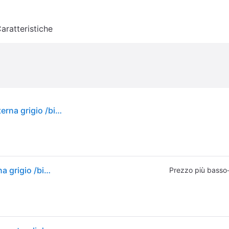
aratteristiche
Mobile in legno Ferplast per toilette - Cassetta interna grigio /bianco L42 x P32 x H12 cm
Mobile in legno Ferplast per toilette - Cassetta interna grigio /bianco L42 x P32 x H12 cm
·
Prezzo più basso