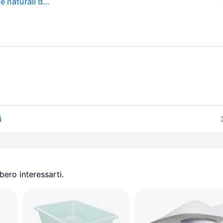
Una lettiera con bordo si avvicina molto alle esigenze naturali del gatto. I gatti amano tenere sotto controllo l'ambiente circostante, anche quando fanno i loro bisogni, in modo da poter fuggire immediatamente se necessario. "Iriz" è dotata di bordo.
i
ero interessarti.