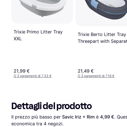
Trixie Primo Litter Tray
Trixie Berto Litter Tray
XXL
Threepart with Separa
System 39x22x59cm
21,99 €
21,49 €
O 3 pagamenti di 7,33 €
O 3 pagamenti di 7,16 €
Dettagli del prodotto
Il prezzo più basso per 
Savic Iriz + Rim
 è 
4,99 €
. Ques
economica tra 
4
 negozi.