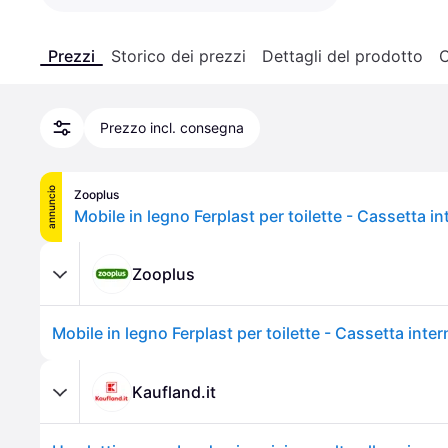
Prezzi
Storico dei prezzi
Dettagli del prodotto
C
Prezzo incl. consegna
annuncio
Zooplus
Zooplus
Kaufland.it