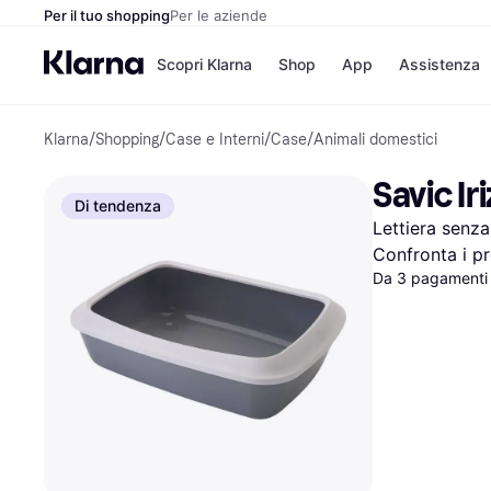
Per il tuo shopping
Per le aziende
Scopri Klarna
Shop
App
Assistenza
Klarna
/
Shopping
/
Case e Interni
/
Case
/
Animali domestici
Opzioni di pagame
Negozi
Opzioni di pagamen
Booking.c
Savic Ir
Paga ora
Unieuro
Di tendenza
Paga in 3 rate
Media Wor
Lettiera senz
Paga dopo 30 giorni
eBay
Finanziamento
Zalando
Confronta i pr
Da 3 pagamenti 
Elenco negozi