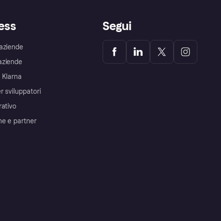
ess
Segui
aziende
aziende
 Klarna
r sviluppatori
rativo
me e partner