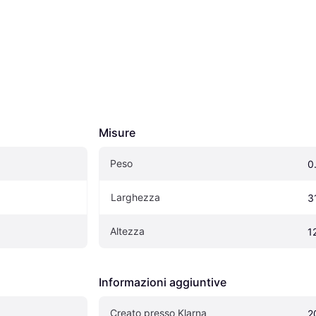
Misure
Peso
0
Larghezza
3
Altezza
1
Informazioni aggiuntive
Creato presso Klarna
2