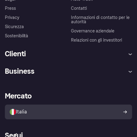
Press
Contatti
Privacy
Informazioni di contatto per le
autorità
Sicurezza
Governance aziendale
Sostenibilità
Relazioni con gli investitori
Clienti
Assistenza
Arbitro bancario
Business
Login
Promessa di protezione contro
le frodi
Supporto aziende
Portale per sviluppatori
La Klarna app
Impostazioni sulla privacy
Accesso aziende
Stato operativo
Mercato
Esplora i negozi
Il tuo diritto di recesso
Vendi con Klarna
Piattaforme e partner
Politica di protezione
dell'acquirente Klarna
Italia
Segui