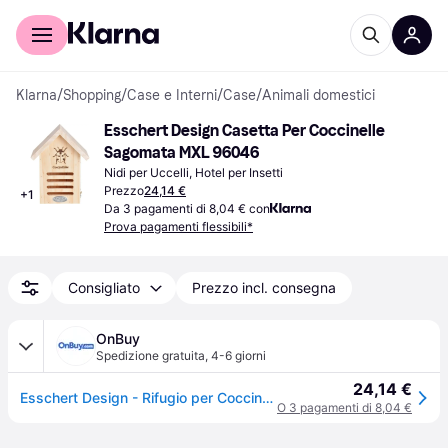
Per il tuo shopping
Per le aziende
Klarna
/
Shopping
/
Case e Interni
/
Case
/
Animali domestici
Esschert Design Casetta Per Coccinelle 
Sagomata MXL 96046
Nidi per Uccelli, Hotel per Insetti
Prezzo
24,14 €
+
1
Da 3 pagamenti di 8,04 € con
Prova pagamenti flessibili*
Consigliato
Prezzo incl. consegna
OnBuy
Spedizione gratuita
,
4-6 giorni
24,14 €
Esschert Design - Rifugio per Coccinelle
O 3 pagamenti di 8,04 €